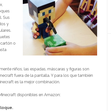
x,
loques
l. Sus
dos y
lares.
uetes
 cartón o
asta
lmente niños, las espadas, máscaras y figuras son
necraft fuera de la pantalla. Y para los que también
necraft es la mejor combinación.
 Minecraft disponibles en Amazon:
bloque.