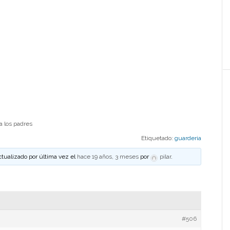
a los padres
Etiquetado:
guarderia
ctualizado por última vez el
hace 19 años, 3 meses
por
pilar
.
#506