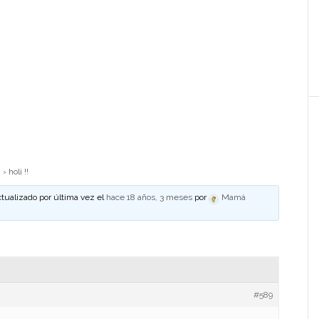
m
›
holi !!
ctualizado por última vez el
hace 18 años, 3 meses
por
Mamá
#589