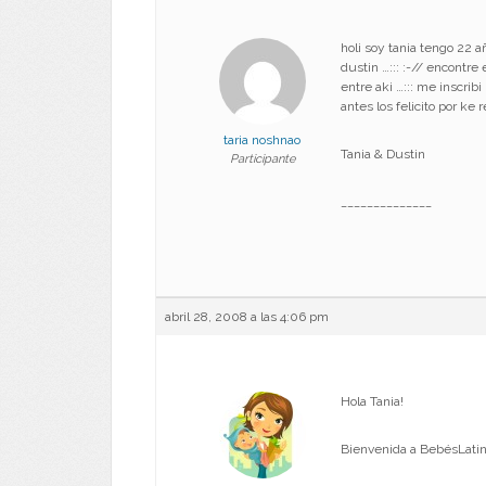
holi soy tania tengo 22 a
dustin …::: :-// encontr
entre aki …::: me inscri
antes los felicito por ke
taria noshnao
Tania & Dustin
Participante
______________
abril 28, 2008 a las 4:06 pm
Hola Tania!
Bienvenida a BebésLati