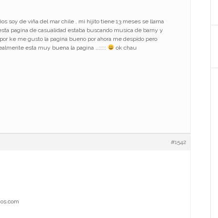
ños soy de viña del mar chile , mi hijito tiene 13 meses se llama
e esta pagina de casualidad estaba buscando musica de barny y
bi por ke me gusto la pagina bueno por ahora me despido pero
 realmente esta muy buena la pagina …:::::
ok chau
#1542
nos.com