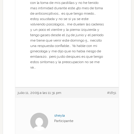
con la toma de mis pastillas y no he tenido
mas intimidad durante este 4to mes de toma
de anticoncptivos… es que tengo miedo…
estoy asustada y no se si ya se este
volviendo psicologico… me duelen las caderas
y un poco el vientre y la pierna izquierda y
tengo gases desde el 24 de junio y el periodo
me tiene que venir este domingo 5… necsito
una respuesta confiable… Ya hable con mi
ginecologa y me dijo que no habia riesgo de
embarazo.. pero justo despues es que tengo
estos sintomas y la preocupacion no se me
va…
julio 11, 2009 a las 11:31 pm
#1851
sheyla
Participante