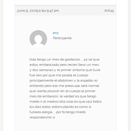
junio 9, 2009 a las 9:47 pm
#1849
any
Participante
hola tengo un mes de gestacion ….ya se que
estoy embarazada pero recien llevo un mes
y dos semanas y el primer sintoma que tuve
fue raro por que me picaba el cuerpo
principalmente el abdomen y la espalda no
entiendo pero eso me preocupa sera normal
que sienta picazon en el cuerpo al primer
mes de embarazo. la verdad es que tengo
miedo ir al medico otra cosa es que casi todos
los dias estoy estornudando es como si
tubiera alergia ….por fa tengo miedo
respondanme si