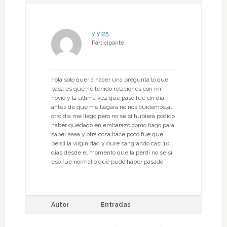
yiyi25
Participante
hola solo queria hacer una pregunta lo que
pasa es que he tenido relaciones con mi
novio y la ultima vez que paso fue un dia
antes de que me llegara no nos cuidamos,al
otro dia me llego pero no se si hubiera podido
haber quedado en embarazo,como hago para
saber aaaa y otra cosa hace poco fue que
perdi la virginidad y dure sangrando casi 10
dias desde el momento que la perdi no se si
eso fue normal o que pudo haber pasado
Autor
Entradas