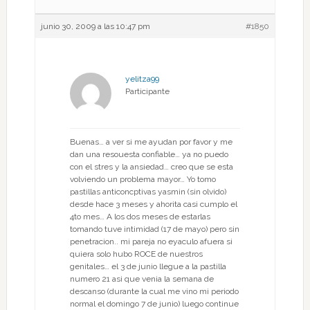
junio 30, 2009 a las 10:47 pm
#1850
yelitza99
Participante
Buenas… a ver si me ayudan por favor y me
dan una resouesta confiable… ya no puedo
con el stres y la ansiedad… creo que se esta
volviendo un problema mayor… Yo tomo
pastillas anticoncptivas yasmin (sin olvido)
desde hace 3 meses y ahorita casi cumplo el
4to mes… A los dos meses de estarlas
tomando tuve intimidad (17 de mayo) pero sin
penetracion.. mi pareja no eyaculo afuera si
quiera solo hubo ROCE de nuestros
genitales… el 3 de junio llegue a la pastilla
numero 21 asi que venia la semana de
descanso (durante la cual me vino mi periodo
normal el domingo 7 de junio) luego continue