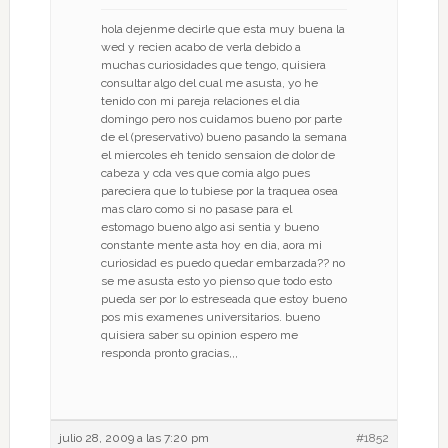
hola dejenme decirle que esta muy buena la
wed y recien acabo de verla debido a
muchas curiosidades que tengo, quisiera
consultar algo del cual me asusta, yo he
tenido con mi pareja relaciones el dia
domingo pero nos cuidamos bueno por parte
de el (preservativo) bueno pasando la semana
el miercoles eh tenido sensaion de dolor de
cabeza y cda ves que comia algo pues
pareciera que lo tubiese por la traquea osea
mas claro como si no pasase para el
estomago bueno algo asi sentia y bueno
constante mente asta hoy en dia, aora mi
curiosidad es puedo quedar embarzada?? no
se me asusta esto yo pienso que todo esto
pueda ser por lo estreseada que estoy bueno
pos mis examenes universitarios. bueno
quisiera saber su opinion espero me
responda pronto gracias,,,
julio 28, 2009 a las 7:20 pm
#1852