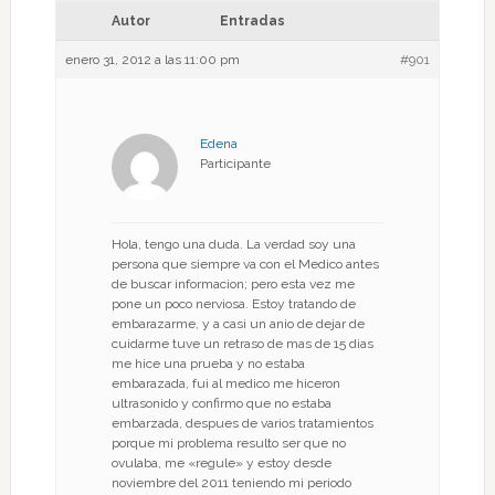
Autor
Entradas
enero 31, 2012 a las 11:00 pm
#901
Edena
Participante
Hola, tengo una duda. La verdad soy una
persona que siempre va con el Medico antes
de buscar informacion; pero esta vez me
pone un poco nerviosa. Estoy tratando de
embarazarme, y a casi un anio de dejar de
cuidarme tuve un retraso de mas de 15 dias
me hice una prueba y no estaba
embarazada, fui al medico me hiceron
ultrasonido y confirmo que no estaba
embarzada, despues de varios tratamientos
porque mi problema resulto ser que no
ovulaba, me «regule» y estoy desde
noviembre del 2011 teniendo mi periodo