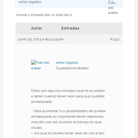
señor bigotes
.
Viendo 1 entrada (de un total de 1)
Autor
Entradas
junio 29, 2013 a las 4:24 pm
#2451
señor bigotes
Superadministrador
Estos son algunos consejos que te ayudarán
a saber cuando tener sexo para que quedes
embarazada.
– Para aumentar tus posibilidades de quedar
embarazada es importante tener relaciones
más de una vez durante el tiempo en que
ovulas.
– Así que es bueno tener sexo de uno a dos