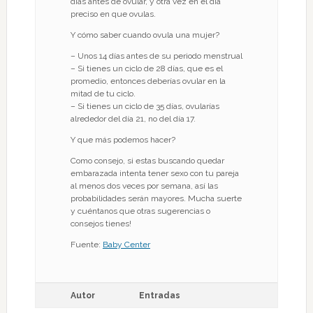
días antes de ovular, y otra vez en el día
preciso en que ovulas.
Y cómo saber cuando ovula una mujer?
– Unos 14 días antes de su periodo menstrual
– Si tienes un ciclo de 28 días, que es el
promedio, entonces deberías ovular en la
mitad de tu ciclo.
– Si tienes un ciclo de 35 días, ovularías
alrededor del día 21, no del día 17.
Y que más podemos hacer?
Como consejo, si estas buscando quedar
embarazada intenta tener sexo con tu pareja
al menos dos veces por semana, así las
probabilidades serán mayores. Mucha suerte
y cuéntanos que otras sugerencias o
consejos tienes!
Fuente:
Baby Center
Autor
Entradas