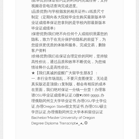
[效率优势]保证在约定的时间内完成任务，支持
视频语音电话查询完成进度。
[品质优势]与学校颁发的相关证件1:1纸质尺寸
制定（定期向各大院校毕业生购买最新版本毕
业证成绩单保证您拿到的是学校内部最新版本
毕业证成绩单）
[保密优势]我们绝不向任何个人或组织泄露您的
隐私，致力于在充分保护你隐私的前提下，为
您提供更优质的体验和服务。完成交易，删除
客户资料
[价格优势]我们在保证合理定价的同时，坚持较
高性价比，通过品质和效率不断优化，为您倾
情诠释什么是高性价比。
★【我们真诚的提醒广大留学生朋友】：
一. 本行业市场混乱，不要只贪图便宜，无论是
真实版还是顶级1:1复制版，都会有相应的成本
在里面，我们绝对保证一分钱一分货！办理靠
谱OSU毕业证成绩单认证,Q微♥1688 99991,办
理俄勒冈州立大学毕业证书,办理OSU学士学位
证,办理Oregon State假文凭证书,办理OSU硕士
学历认证,办理俄勒冈州立大学本科留信认证
Bachelor/Master University of Oregon
Degree Diploma Transcript◕‿◕｡◎