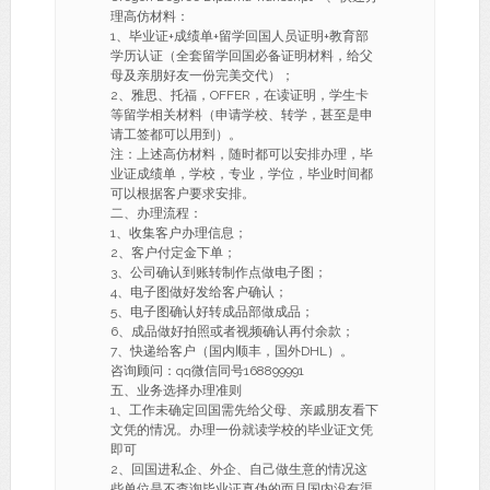
理高仿材料：
1、毕业证+成绩单+留学回国人员证明+教育部
学历认证（全套留学回国必备证明材料，给父
母及亲朋好友一份完美交代）；
2、雅思、托福，OFFER，在读证明，学生卡
等留学相关材料（申请学校、转学，甚至是申
请工签都可以用到）。
注：上述高仿材料，随时都可以安排办理，毕
业证成绩单，学校，专业，学位，毕业时间都
可以根据客户要求安排。
二、办理流程：
1、收集客户办理信息；
2、客户付定金下单；
3、公司确认到账转制作点做电子图；
4、电子图做好发给客户确认；
5、电子图确认好转成品部做成品；
6、成品做好拍照或者视频确认再付余款；
7、快递给客户（国内顺丰，国外DHL）。
咨询顾问：qq微信同号168899991
五、业务选择办理准则
1、工作未确定回国需先给父母、亲戚朋友看下
文凭的情况。办理一份就读学校的毕业证文凭
即可
2、回国进私企、外企、自己做生意的情况这
些单位是不查询毕业证真伪的而且国内没有渠