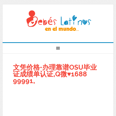
文凭价格•办理靠谱OSU毕业
证成绩单认证,Q微♥1688
99991,