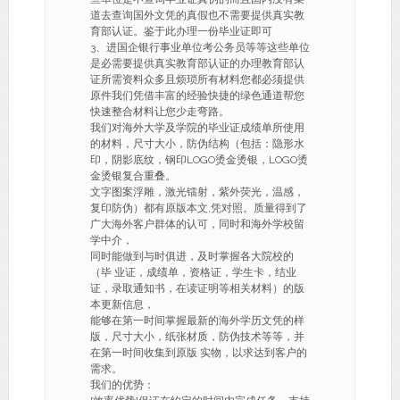
道去查询国外文凭的真假也不需要提供真实教
育部认证。鉴于此办理一份毕业证即可
3、进国企银行事业单位考公务员等等这些单位
是必需要提供真实教育部认证的办理教育部认
证所需资料众多且烦琐所有材料您都必须提供
原件我们凭借丰富的经验快捷的绿色通道帮您
快速整合材料让您少走弯路。
我们对海外大学及学院的毕业证成绩单所使用
的材料，尺寸大小，防伪结构（包括：隐形水
印，阴影底纹，钢印LOGO烫金烫银，LOGO烫
金烫银复合重叠。
文字图案浮雕，激光镭射，紫外荧光，温感，
复印防伪）都有原版本文,凭对照。质量得到了
广大海外客户群体的认可，同时和海外学校留
学中介，
同时能做到与时俱进，及时掌握各大院校的
（毕 业证，成绩单，资格证，学生卡，结业
证，录取通知书，在读证明等相关材料）的版
本更新信息，
能够在第一时间掌握最新的海外学历文凭的样
版，尺寸大小，纸张材质，防伪技术等等，并
在第一时间收集到原版 实物，以求达到客户的
需求。
我们的优势：