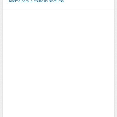
¡Alarma para la enuresis nocturna!