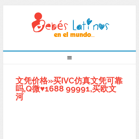
文凭价格»买IVC仿真文凭可靠
吗,Q微♥1688 99991,买欧文
河