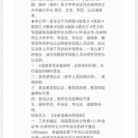
国、国外（海外）各大学毕业证代办肯特州立
大学硕士学位 英文、文凭、学历、认证成绩
单。
★本公司一直专注于为英国 #加拿大 #美国 #
新西兰 #澳洲 #法国 #德国 #爱尔兰 #意大利
等国家各高校留学生办理KSU毕业证书-办肯特
州立大学学历、毕业证、学位证、成绩单、教
育部学历学位认证和留学回国人员证明，在认
证业务上开创了良好的市场势头，一直占据了
的地位，成为无数留学回国人员办理学历学位
认证的。
一：#成绩单等全套材料，从防伪到印刷，水
印底纹到钢印烫金，
二：真实使馆认证（留学人员回国证明），使
馆存档
三：真实教育部认证，教育部存档，教育部留
服网站可查
四：留信认证，留学生信息网站可查
五：国外学历、毕业证、学位证、成绩单办
理。
特别关注：【业务选择办理准则】
一、工作未确定，回国需先给父母看KSU毕业
证书-办肯特州立大学毕业证的样子微信
168899991、亲戚朋友看下学历认证的情况
办理一份就读学校的毕业证成绩单即可