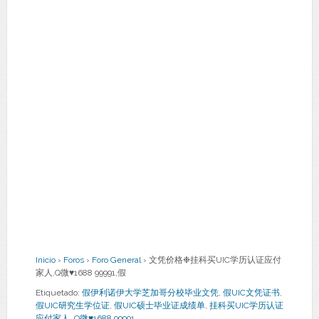
Inicio
›
Foros
›
Foro General
›
文凭价格❉挂科买UIC学历认证应付
家人,Q微♥1688 99991,假
Etiquetado:
假伊利诺伊大学芝加哥分校毕业文凭
,
假UIC文凭证书
,
假UIC研究生学位证
,
假UIC硕士毕业证成绩单
,
挂科买UIC学历认证
应付家人
,
Q微♥1688 99991