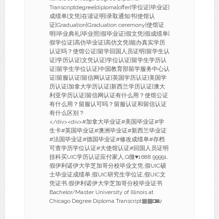
Transcriptdegree|diploma|offer|学位证|毕业证|
成绩单|文凭|在读证明|录取通知书|使馆认
证|Graduation|Graduation ceremony|使馆证
明|毕业典礼|毕业照|假毕业证|假文凭|假成绩单|
假学位证|高仿毕业证|高仿文凭|能办真实学历
认证吗？使馆公证|留学回国人员证明|留学生认
证|学历认证|文凭认证|学位认证|留学生学历认
证|留学生学位认证|中国教育部留学服务中心认
证|留服认证|留信网认证|英国学历认证|美国学
历认证|加拿大学历认证|新西兰学历认证|澳大
利亚学历认证|留信网认证有什么用？使馆公证
有什么用？留服认可吗？留服认证和留信认证
有什么区别？
</div><div>#加拿大毕业证#美国毕业证#学
生卡#英国毕业证#澳洲毕业证#新西兰毕业证
#法国毕业证#德国毕业证#修改成绩单#存档
可查学历学位认证#大使馆认证#回国人员证明
挂科买UIC学历认证应付家人,Q微♥1688 99991,
假伊利诺伊大学芝加哥分校毕业文凭,假UIC硕
士毕业证成绩单,假UIC研究生学位证,假UIC文
凭证书,假伊利诺伊大学芝加哥分校毕业证书
Bachelor/Master University of Illinois at
Chicago Degree Diploma Transcript▦▩◘◙♪