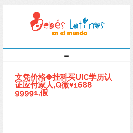
文凭价格❉挂科买UIC学历认
证应付家人,Q微♥1688
99991,假