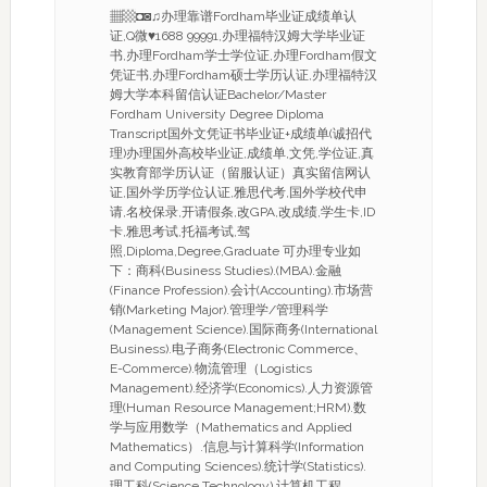
▦▩◘◙♫办理靠谱Fordham毕业证成绩单认
证,Q微♥1688 99991,办理福特汉姆大学毕业证
书,办理Fordham学士学位证,办理Fordham假文
凭证书,办理Fordham硕士学历认证,办理福特汉
姆大学本科留信认证Bachelor/Master
Fordham University Degree Diploma
Transcript国外文凭证书毕业证+成绩单(诚招代
理)办理国外高校毕业证,成绩单,文凭,学位证,真
实教育部学历认证（留服认证）真实留信网认
证,国外学历学位认证,雅思代考,国外学校代申
请,名校保录,开请假条,改GPA,改成绩,学生卡,ID
卡,雅思考试,托福考试,驾
照,Diploma,Degree,Graduate 可办理专业如
下：商科(Business Studies).(MBA).金融
(Finance Profession).会计(Accounting).市场营
销(Marketing Major).管理学/管理科学
(Management Science).国际商务(International
Business).电子商务(Electronic Commerce、
E-Commerce).物流管理（Logistics
Management).经济学(Economics).人力资源管
理(Human Resource Management;HRM).数
学与应用数学（Mathematics and Applied
Mathematics）.信息与计算科学(Information
and Computing Sciences).统计学(Statistics).
理工科(Science Technology).计算机工程