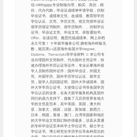
信:168899991专业制做办理，购买、高仿，精
仿，代办代购，毕业证成绩单申请学校，仿制
毕业证书、成绩单文凭、改成绩、教育部学历
学位认证、文凭、学历文凭、假文凭假毕业证
假学历假证书制作、假学历制作、、仿制学位
证书、毕业证文凭、毕业文凭、录取通知书、
Offer、在读证明、雅思托福成绩单、网上存档
永久可查！ 十年留学服务公司,拥有海外样板无
数，能完美1:1还原海外各国大学degree、
Diploma、Transcripts等毕业材料 ☆ 本公司专
业办理国外文凭制作、代办国外文凭证件，快
速办理海外学历认证等证件，专业从事海外留
学人员制作国外证件：国外毕业证，外国文
凭、外国学历、国外学历学位认证、留学文
凭，留学人员回国证明、国外大学成绩单、国
外大学学历公证书、大使馆公证书等各国学历
学位认证的业务，在各大留学服务机构及国外
同行的鼎力支持下，搜集了几百所世界各地大
学的文凭及范本，其中美国、英国，澳大利
亚，加拿大，德国，法国，新加坡，新西兰，
日本，韩国，香港，澳门，台湾等国家和地区
的大学毕业文凭我们制作得最多，涉及从普通
的专科毕业证至本科学士学位证书、硕士学士
学位证书、博士研究生学历学位等各种层次的