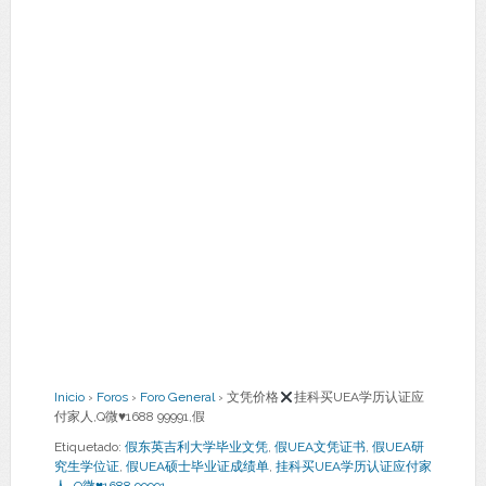
Inicio
›
Foros
›
Foro General
›
文凭价格
挂科买UEA学历认证应
付家人,Q微
♥
1688 99991,假
Etiquetado:
假东英吉利大学毕业文凭
,
假UEA文凭证书
,
假UEA研
究生学位证
,
假UEA硕士毕业证成绩单
,
挂科买UEA学历认证应付家