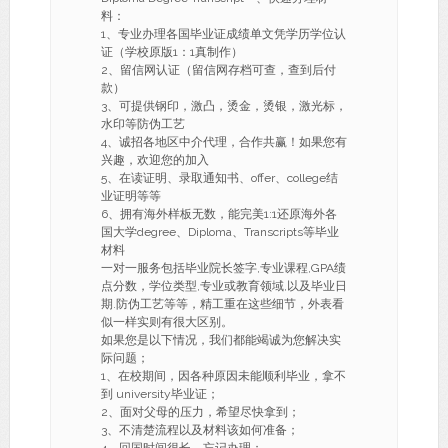
料：
1、专业办理各国毕业证成绩单文凭学历学位认
证（学校原版1：1真制作）
2、留信网认证（留信网存档可查，查到后付
款）
3、可提供钢印，激凸，烫金，烫银，激光标，
水印等防伪工艺
4、诚招各地区中介代理，合作共赢！如果您有
兴趣，欢迎您的加入
5、在读证明、录取通知书、offer、college结
业证明等等
6、拥有海外样板无数，能完美1:1还原海外各
国大学degree、Diploma、Transcripts等毕业
材料
一对一服务包括毕业院长签字,专业课程,GPA绩
点分数，学位类型,专业或教育领域,以及毕业日
期.防伪工艺等等，精工重在这些细节，外表看
似一样实则有很大区别。
如果您是以下情况，我们都能竭诚为您解决实
际问题；
1、在校期间，因各种原因未能顺利毕业，拿不
到 university毕业证；
2、面对父母的压力，希望尽快拿到；
3、不清楚流程以及材料该如何准备；