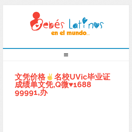
文凭价格
名校UVic毕业证
成绩单文凭,Q微
♥
1688
99991,办