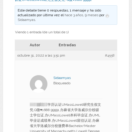
Este debate tiene 0 respuestas, 1 mensaje y ha sido
actualizado por última vez el
hace 3 años, 9 meses
por
Sidaamyas
.
Viendo 1 entrada (de un total de 1)
Autor
Entradas
octubre 31, 2022 a las 3:51 pm
#4558
Sidaamyas
Bloqueado
▤▥▦▩▥学历认证UMassLowell研究生假文
凭,Q微♥1688 99991,办麻省大学洛威尔分校硕
士学位证,办UMassLowell本科毕业证,办UML
毕业证成绩单,办UMassLowell留信认证,办麻
省大学洛威尔分校缴费单Bachelor/Master
University of Massachusetts Lowell Degree