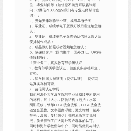
位、毕业时间等（如信息不确定可以咨询顾
问：Q微信/168899991我们有专业老师帮你查
询）；
2、开始安排制作毕业证、成绩单电子图；
3、毕业证、成绩单电子版做好以后发送给您确
认；
4、毕业证、成绩单电子版您确认信息无误之后
安排制作成品；
5、成品做好拍照或者视频给您确认；
6、快递给客户（国内顺丰，国外DHL、UPS等
快读邮寄）。
主营业务二，真实教育部学历认证
1，教育部学历学位认证，留服真实存档可查，
存档。
2，留学回国人员证明（使馆认证），使馆网
站真实存档可查。
3，留信网认证学历，
我们对海外大学及学院的毕业证成绩单所使用
的材料，尺寸大小，防伪结构（包括：水印，
阴影底纹，钢印LOGO烫金烫银，LOGO烫金烫
银复合重叠。文字图案浮雕，激光镭射，紫外
荧光，温感，复印防伪）都有原版本文凭对
照，质量得到了广大海外客户群体的认可。
同时和海外学校留学中介，同时能做到与时俱