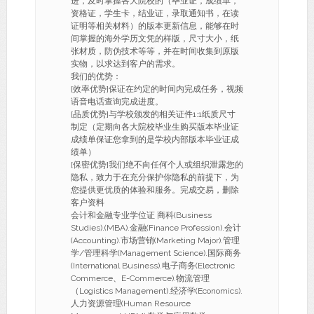
进，及时掌握各大院校的（毕业证，成绩单，
资格证，学生卡，结业证，录取通知书，在读
证明等相关材料）的版本更新信息，能够在时
间掌握的海外学历文凭的样版，尺寸大小，纸
张材质，防伪技术等等，并在时间收集到原版
实物，以求达到客户的需求。
我们的优势：
[效率优势]保证在约定的时间内完成任务，视频
语音电话查询完成进度。
[品质优势]与学校颁发的相关证件1:1纸质尺寸
制定（定期向各大院校毕业生购买版本毕业证
成绩单保证您拿到的是学校内部版本毕业证成
绩单）
[保密优势]我们绝不向任何个人或组织泄露您的
隐私，致力于在充分保护你隐私的前提下，为
您提供更优质的体验和服务。完成交易，删除
客户资料
会计和金融专业学位证 商科(Business
Studies).(MBA).金融(Finance Profession).会计
(Accounting).市场营销(Marketing Major).管理
学/管理科学(Management Science).国际商务
(International Business).电子商务(Electronic
Commerce、E-Commerce).物流管理
（Logistics Management).经济学(Economics).
人力资源管理(Human Resource