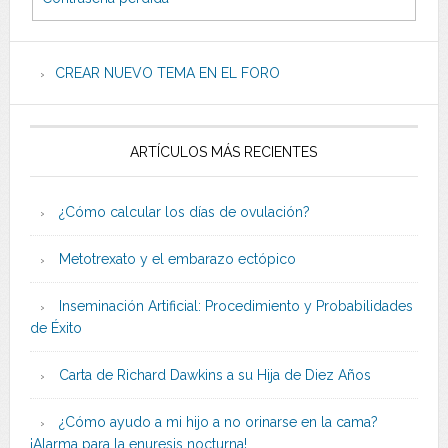
CREAR NUEVO TEMA EN EL FORO
ARTÍCULOS MÁS RECIENTES
¿Cómo calcular los días de ovulación?
Metotrexato y el embarazo ectópico
Inseminación Artificial: Procedimiento y Probabilidades
de Éxito
Carta de Richard Dawkins a su Hija de Diez Años
¿Cómo ayudo a mi hijo a no orinarse en la cama?
¡Alarma para la enuresis nocturna!