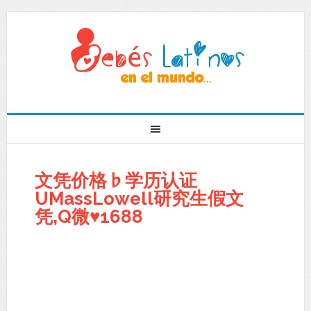
文凭价格♭学历认证
UMassLowell研究生假文
凭,Q微♥1688