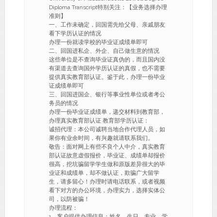
Diploma Transcript特别关注：【业务选择办理
准则】
一、工作未确定，回国需先给父母、亲戚朋友
看下学历认证的情况
办理一份就读学校的毕业证成绩单即可
二、回国进私企、外企、自己做生意的情况
这些单位是不查询毕业证真伪的，而且国内没
有渠道去查询国外学历认证的真假，也不需要
提供真实教育部认证。鉴于此，办理一份毕业
证成绩单即可
三、回国进国企、银行等事业性单位或者考公
务员的情况
办理一份毕业证成绩单，递交材料到教育部，
办理真实教育部认证 教育部学历认证：
诚招代理：本公司诚聘当地合作代理人员，如
果你有业余时间，有兴趣就请联系我们。
敬告：面对网上有些不良个人中介，真实教育
部认证故意虚假报价，毕业证、成绩单却报价
很高，挖坑骗留学学生做和原版差异很大的毕
业证和成绩单，却不做认证，欺骗广大留学
生，请多留心！办理时请电话联系，或者视频
看下对方的办公环境，办理实力，选择实体公
司，以防被骗！
办理流程：
1、客户提供办理信息：姓名、生日、专业、学