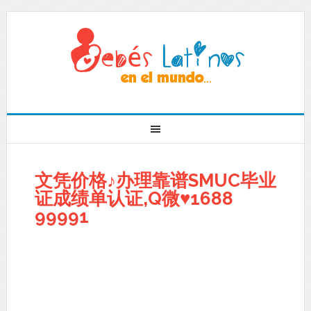
文凭价格♪办理靠谱SMUC毕业
证成绩单认证,Q微♥1688
99991