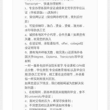
Transcript一、快速办理材料：
1、专业办理各国毕业证成绩单文凭学历学位认
证（学校原版1：1真制作）
2、留信网认证（留信网存档可查，查到后付
款）
3、可提供钢印，激凸，烫金，烫银，激光标，
水印等防伪工艺
4、诚招各地区中介代理，合作共赢！如果您有
兴趣，欢迎您的加入
5、在读证明、录取通知书、offer、college结
业证明等等
6、拥有海外样板无数，能完美1:1还原海外各
国大学degree、Diploma、Transcripts等毕业
材料
一对一服务包括毕业院长签字,专业课程,GPA绩
点分数，学位类型,专业或教育领域,以及毕业日
期.防伪工艺等等，精工重在这些细节，外表看
似一样实则有很大区别。
如果您是以下情况，我们都能竭诚为您解决实
际问题；
1、在校期间，因各种原因未能顺利毕业，拿不
到 university毕业证；
2、面对父母的压力，希望尽快拿到；
3、不清楚流程以及材料该如何准备；
4、回国时间很长，忘记办理；