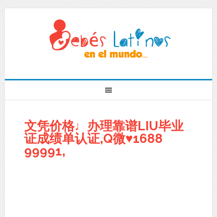
文凭价格♩办理靠谱LIU毕业
证成绩单认证,Q微♥1688
99991,