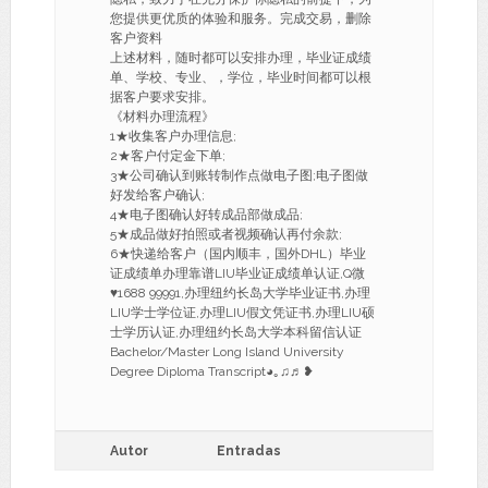
您提供更优质的体验和服务。完成交易，删除
客户资料
上述材料，随时都可以安排办理，毕业证成绩
单、学校、专业、，学位，毕业时间都可以根
据客户要求安排。
《材料办理流程》
1★收集客户办理信息;
2★客户付定金下单;
3★公司确认到账转制作点做电子图;电子图做
好发给客户确认;
4★电子图确认好转成品部做成品;
5★成品做好拍照或者视频确认再付余款;
6★快递给客户（国内顺丰，国外DHL）毕业
证成绩单办理靠谱LIU毕业证成绩单认证,Q微
♥1688 99991,办理纽约长岛大学毕业证书,办理
LIU学士学位证,办理LIU假文凭证书,办理LIU硕
士学历认证,办理纽约长岛大学本科留信认证
Bachelor/Master Long Island University
Degree Diploma Transcript◕｡♫♬❥
Autor
Entradas