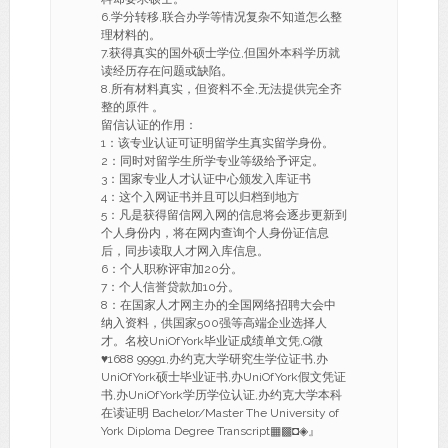
6.学分转移,联合办学等情况复杂不知道怎么整
理材料的。
7.获得真实的国外硕士学位,但国外本科学历就
读经历存在问题或缺陷。
8.所有材料真实，但资料不全,无法提供完全齐
整的原件 。
留信认证的作用：
1：该专业认证可证明留学生真实留学身份。
2：同时对留学生所学专业等级给予评定。
3：国家专业人才认证中心颁发入库证书
4：这个入网证书并且可以归档到地方
5：凡是获得留信网入网的信息将会逐步更新到
个人身份内，将在网内查询个人身份证信息
后，同步读取人才网入库信息。
6：个人职称评审加20分。
7：个人信誉贷款加10分。
8：在国家人才网主办的全国网络招聘大会中
纳入资料，供国家500强等高端企业选择人
才。名校UniOfYork毕业证成绩单文凭,Q微
♥1688 99991,办约克大学研究生学位证书,办
UniOfYork硕士毕业证书,办UniOfYork假文凭证
书,办UniOfYork学历学位认证,办约克大学本科
在读证明 Bachelor/Master The University of
York Diploma Degree Transcript▦▩◘◈』