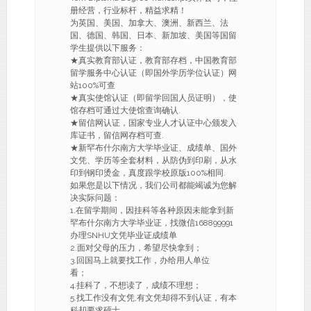
册经营，行业标杆，精益求精！
为英国、美国、加拿大、澳洲、新西兰、法
国、德国、韩国、日本、新加坡、美国等国留
学生提供以下服务：
★真实教育部认证，教育部存档，中国教育部
留学服务中心认证（即国外学历学位认证）网
站100%可查
★真实使馆认证（即留学回国人员证明），使
馆存档可通过大使馆查询确认.
★留信网认证，国家专业人才认证中心颁发入
库证书，留信网存档可查.
★新罕布什尔南方大学毕业证、成绩单、国外
文凭、学历等全套材料，从防伪到印刷，从水
印到钢印烫金，真度跟学校原版100%相同.
如果您是以下情况，我们公司都能竭诚为您解
决实际问题：
1.在留学期间，因挂科等各种原因未能拿到新
罕布什尔南方大学毕业证，找微信168899991
办理SNHU文凭毕业证成绩单
2.面对父母的压力，希望尽快拿到；
3.回国马上就要找工作，办给用人单位
看；
4.挂科了，不想读了，成绩不理想；
5.找工作没有文凭,有文凭却得不到认证，有本
科却要求硕士。