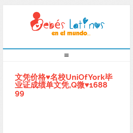
文凭价格♥名校UniOfYork毕
业证成绩单文凭,Q微♥1688
99