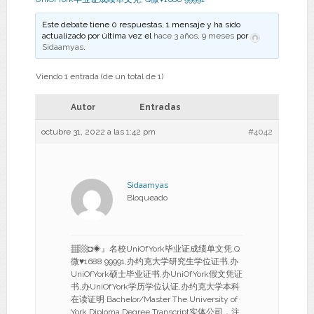
Este debate tiene 0 respuestas, 1 mensaje y ha sido
actualizado por última vez el
hace 3 años, 9 meses
por
Sidaamyas
.
Viendo 1 entrada (de un total de 1)
Autor
Entradas
octubre 31, 2022 a las 1:42 pm
#4042
Sidaamyas
Bloqueado
▦▩◘◈』名校UniOfYork毕业证成绩单文凭,Q
微♥1688 99991,办约克大学研究生学位证书,办
UniOfYork硕士毕业证书,办UniOfYork假文凭证
书,办UniOfYork学历学位认证,办约克大学本科
在读证明 Bachelor/Master The University of
York Diploma Degree Transcript实体公司，注