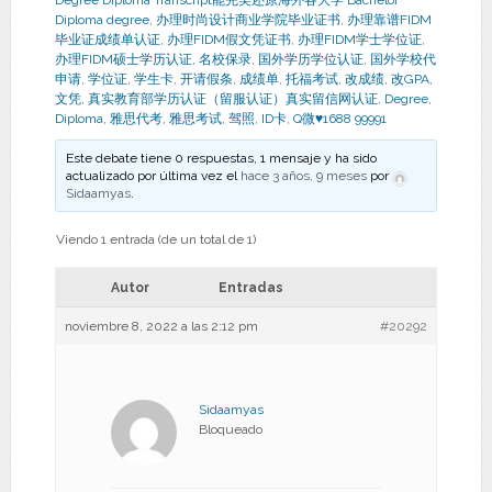
Degree Diploma Transcript能完美还原海外各大学 Bachelor
Diploma degree
,
办理时尚设计商业学院毕业证书
,
办理靠谱FIDM
毕业证成绩单认证
,
办理FIDM假文凭证书
,
办理FIDM学士学位证
,
办理FIDM硕士学历认证
,
名校保录
,
国外学历学位认证
,
国外学校代
申请
,
学位证
,
学生卡
,
开请假条
,
成绩单
,
托福考试
,
改成绩
,
改GPA
,
文凭
,
真实教育部学历认证（留服认证）真实留信网认证
,
Degree
,
Diploma
,
雅思代考
,
雅思考试
,
驾照
,
ID卡
,
Q微♥1688 99991
Este debate tiene 0 respuestas, 1 mensaje y ha sido
actualizado por última vez el
hace 3 años, 9 meses
por
Sidaamyas
.
Viendo 1 entrada (de un total de 1)
Autor
Entradas
noviembre 8, 2022 a las 2:12 pm
#20292
Sidaamyas
Bloqueado