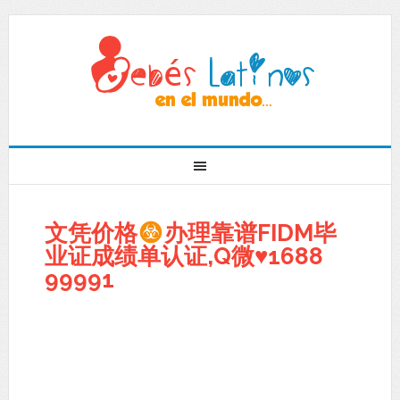
文凭价格
办理靠谱FIDM毕
业证成绩单认证,Q微
♥
1688
99991