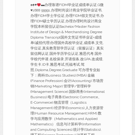
♠
♣
♥
▬办理靠谱FIDM毕业证成绩单认证,Q微
♥
1688 99991,办理时尚设计商业学院毕业证书,
办理FIDM学士学位证,办理FIDM假文凭证书,办
理FIDM硕士学历认证,办理办理时尚设计商业
学院本科留信认证Bachelor/Master Fashion
Institute of Design & Merchandising Degree
Diploma Transcript国外文凭证书毕业证+成绩
单(诚招代理)办理国外高校毕业证,成绩单,文凭,
学位证,真实教育部学历认证（留服认证）真实
留信网认证,国外学历学位认证,雅思代考,国外
学校代申请,名校保录,开请假条,改GPA,改成绩,
学生卡,ID卡,雅思考试,托福考试,驾
照,Diploma,Degree,Graduate 可办理专业如
下：商科(Business Studies).(MBA).金融
(Finance Profession).会计(Accounting).市场营
销(Marketing Major).管理学/管理科学
(Management Science).国际商务(International
Business).电子商务(Electronic Commerce、
E-Commerce).物流管理（Logistics
Management).经济学(Economics).人力资源管
理(Human Resource Management;HRM).数
学与应用数学（Mathematics and Applied
Mathematics）.信息与计算科学(Information
and Computing Sciences).统计学(Statistics).