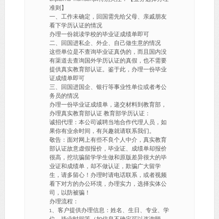
准则】
一、工作未确定，回国需先给父母、亲戚朋友
看下学历认证的情况
办理一份就读学校的毕业证成绩单即可
二、回国进私企、外企、自己做生意的情况
这些单位是不查询毕业证真伪的，而且国内没
有渠道去查询国外学历认证的真假，也不需要
提供真实教育部认证。鉴于此，办理一份毕业
证成绩单即可
三、回国进国企、银行等事业性单位或者考公
务员的情况
办理一份毕业证成绩单，递交材料到教育部，
办理真实教育部认证 教育部学历认证：
诚招代理：本公司诚聘当地合作代理人员，如
果你有业余时间，有兴趣就请联系我们。
敬告：面对网上有些不良个人中介，真实教育
部认证故意虚假报价，毕业证、成绩单却报价
很高，挖坑骗留学学生做和原版差异很大的毕
业证和成绩单，却不做认证，欺骗广大留学
生，请多留心！办理时请电话联系，或者视频
看下对方的办公环境，办理实力，选择实体公
司，以防被骗！
办理流程：
1、客户提供办理信息：姓名、生日、专业、学