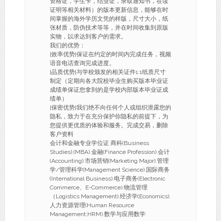
资格证，学生卡，结业证，录取通知书，在读
证明等相关材料）的版本更新信息，能够在时
间掌握的海外学历文凭的样版，尺寸大小，纸
张材质，防伪技术等等，并在时间收集到原版
实物，以求达到客户的需求。
我们的优势：
[效率优势]保证在约定的时间内完成任务，视频
语音电话查询完成进度。
[品质优势]与学校颁发的相关证件1:1纸质尺寸
制定（定期向各大院校毕业生购买版本毕业证
成绩单保证您拿到的是学校内部版本毕业证成
绩单）
[保密优势]我们绝不向任何个人或组织泄露您的
隐私，致力于在充分保护你隐私的前提下，为
您提供更优质的体验和服务。完成交易，删除
客户资料
会计和金融专业学位证 商科(Business
Studies).(MBA).金融(Finance Profession).会计
(Accounting).市场营销(Marketing Major).管理
学/管理科学(Management Science).国际商务
(International Business).电子商务(Electronic
Commerce、E-Commerce).物流管理
（Logistics Management).经济学(Economics).
人力资源管理(Human Resource
Management;HRM).数学与应用数学