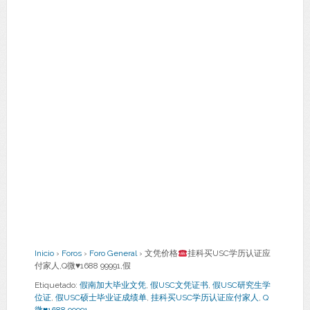
Inicio
›
Foros
›
Foro General
›
文凭价格
挂科买USC学历认证应
付家人,Q微
♥
1688 99991,假
Etiquetado:
假南加大毕业文凭
,
假USC文凭证书
,
假USC研究生学
位证
,
假USC硕士毕业证成绩单
,
挂科买USC学历认证应付家人
,
Q