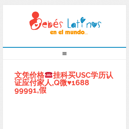
文凭价格
挂科买USC学历认
证应付家人,Q微
♥
1688
99991,假