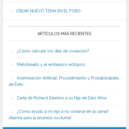
CREAR NUEVO TEMA EN EL FORO
ARTÍCULOS MÁS RECIENTES
¿Cómo calcular los días de ovulación?
Metotrexato y el embarazo ectópico
Inseminación Artificial: Procedimiento y Probabilidades
de Éxito
Carta de Richard Dawkins a su Hija de Diez Años
¿Cómo ayudo a mi hijo a no orinarse en la cama?
¡Alarma para la enuresis nocturna!