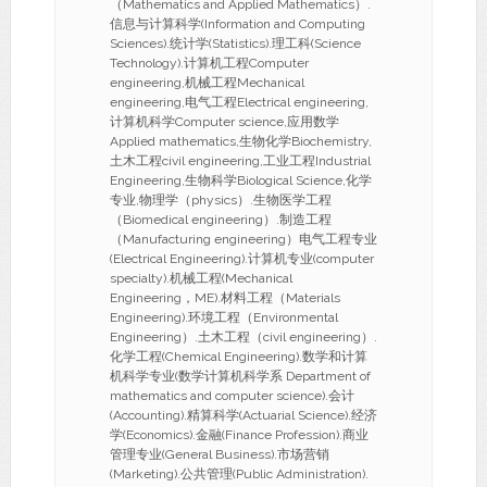
（Mathematics and Applied Mathematics）.
信息与计算科学(Information and Computing
Sciences).统计学(Statistics).理工科(Science
Technology).计算机工程Computer
engineering,机械工程Mechanical
engineering,电气工程Electrical engineering,
计算机科学Computer science,应用数学
Applied mathematics,生物化学Biochemistry,
土木工程civil engineering,工业工程Industrial
Engineering,生物科学Biological Science,化学
专业,物理学（physics）.生物医学工程
（Biomedical engineering）.制造工程
（Manufacturing engineering）电气工程专业
(Electrical Engineering).计算机专业(computer
specialty).机械工程(Mechanical
Engineering，ME).材料工程（Materials
Engineering).环境工程（Environmental
Engineering）.土木工程（civil engineering）.
化学工程(Chemical Engineering).数学和计算
机科学专业(数学计算机科学系 Department of
mathematics and computer science).会计
(Accounting).精算科学(Actuarial Science).经济
学(Economics).金融(Finance Profession).商业
管理专业(General Business).市场营销
(Marketing).公共管理(Public Administration).