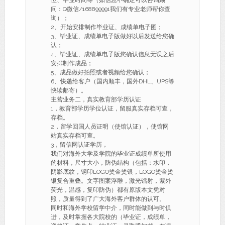
位、毕业时间等（如信息不确定可以咨询顾
问：Q微信/168899991我们有专业老师帮你查
询）；
2、开始安排制作毕业证、成绩单电子图；
3、毕业证、成绩单电子版做好以后发送给您确
认；
4、毕业证、成绩单电子版您确认信息无误之后
安排制作成品；
5、成品做好拍照或者视频给您确认；
6、快递给客户（国内顺丰，国外DHL、UPS等
快读邮寄）。
主营业务二，真实教育部学历认证
1，教育部学历学位认证，留服真实存档可查，
存档。
2，留学回国人员证明（使馆认证），使馆网
站真实存档可查。
3，留信网认证学历，
我们对海外大学及学院的毕业证成绩单所使用
的材料，尺寸大小，防伪结构（包括：水印，
阴影底纹，钢印LOGO烫金烫银，LOGO烫金烫
银复合重叠。文字图案浮雕，激光镭射，紫外
荧光，温感，复印防伪）都有原版本文凭对
照，质量得到了广大海外客户群体的认可。
同时和海外学校留学中介，同时能做到与时俱
进，及时掌握各大院校的（毕业证，成绩单，