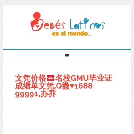
文凭价格
名校GMU毕业证
成绩单文凭,Q微
♥
1688
99991,办乔