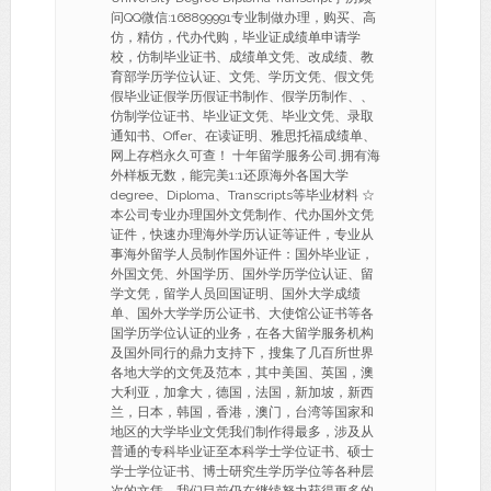
问QQ微信:168899991专业制做办理，购买、高
仿，精仿，代办代购，毕业证成绩单申请学
校，仿制毕业证书、成绩单文凭、改成绩、教
育部学历学位认证、文凭、学历文凭、假文凭
假毕业证假学历假证书制作、假学历制作、、
仿制学位证书、毕业证文凭、毕业文凭、录取
通知书、Offer、在读证明、雅思托福成绩单、
网上存档永久可查！ 十年留学服务公司,拥有海
外样板无数，能完美1:1还原海外各国大学
degree、Diploma、Transcripts等毕业材料 ☆
本公司专业办理国外文凭制作、代办国外文凭
证件，快速办理海外学历认证等证件，专业从
事海外留学人员制作国外证件：国外毕业证，
外国文凭、外国学历、国外学历学位认证、留
学文凭，留学人员回国证明、国外大学成绩
单、国外大学学历公证书、大使馆公证书等各
国学历学位认证的业务，在各大留学服务机构
及国外同行的鼎力支持下，搜集了几百所世界
各地大学的文凭及范本，其中美国、英国，澳
大利亚，加拿大，德国，法国，新加坡，新西
兰，日本，韩国，香港，澳门，台湾等国家和
地区的大学毕业文凭我们制作得最多，涉及从
普通的专科毕业证至本科学士学位证书、硕士
学士学位证书、博士研究生学历学位等各种层