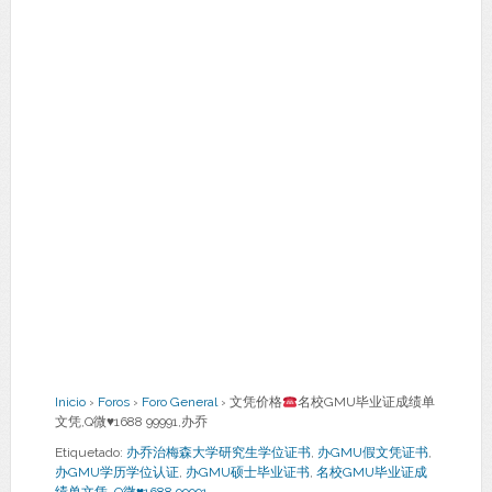
Inicio
›
Foros
›
Foro General
›
文凭价格
名校GMU毕业证成绩单
文凭,Q微
♥
1688 99991,办乔
Etiquetado:
办乔治梅森大学研究生学位证书
,
办GMU假文凭证书
,
办GMU学历学位认证
,
办GMU硕士毕业证书
,
名校GMU毕业证成