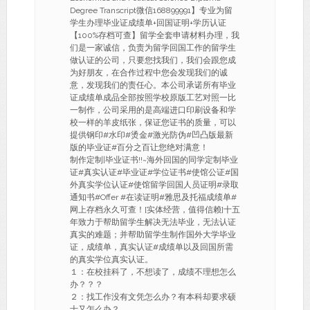
Degree Transcript微信168899991】专业为留
学生办理毕业证成绩单+回国证明+学历认证
【100%存档可查】留学全套申请材料办理，我
们是一家诚信，负责为留学回国工作的留学生
做认证的公司，只要您找我们，我们会跟您成
为好朋友，在合作过程中您会发现我们的诚
意，发现我们的责任心。本公司承诺所有毕业
证成绩单成品全部按照学校原版工艺对照一比
一制作，公司采用的是高端进口印刷设备和学
校一样的羊皮纸张，保证您证书的质量，可以
提供钢印#水印#烫金#激光防伪#凹凸版最新
版的毕业证#百分之百让您绝对满意！
制作定制|毕业证书!!~海外回国的同学定制毕业
证#真实认证#毕业证#学位证书#使馆公证#国
外真实学位认证#使馆留学回国人员证明#录取
通知书#Offer #在读证明#雅思及托福成绩单#
网上存档永久可查！[实体经营，值得信赖]十五
年致力于帮助留学生解决无法毕业，无法认证
真实的难题；并帮助留学生制作国外大学毕业
证，成绩单，真实认证#成绩单以及回国所需
的真实学位真实认证。
１：在校挂科了，不想读了，成绩不理想怎么
办？？？
２：找工作没有文凭怎么办？有本科却要求硕
士又怎么办？