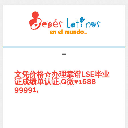
文凭价格☆办理靠谱LSE毕业
证成绩单认证,Q微♥1688
99991,