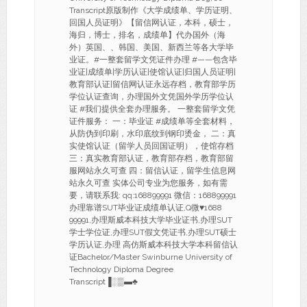
Transcript原版制作《大学成绩单、学历证明、
回国人员证明》【留信网认证，本科，硕士，
海归，博士，排名，成绩单】代办国外（海
外）英国、、韩国、美国、新西兰等各大学毕
业证。#一整套留学文凭证件办理 #——包含毕
业证|成绩单|学历认证|使馆认证|归国人员证明|
教育部认证|留信网认证永远存档，教育部学历
学位认证查询，办理国外文凭国外学历学位认
证 #我们提供全套办理服务。 一整套留学文凭
证件服务： 一：毕业证 #成绩单等全套材料，
从防伪到印刷，水印底纹到钢印烫金， 二：真
实使馆认证（留学人员回国证明），使馆存档
三：真实教育部认证，教育部存档，教育部留
服网站永久可查 四：留信认证，留学生信息网
站永久可查 实体公司专业为您服务，如有需
要，请联系我: qq:168899991 微信：168899991
办理靠谱SUT毕业证成绩单认证,Q微♥1688
99991,办理斯威本科技大学毕业证书,办理SUT
学士学位证,办理SUT假文凭证书,办理SUT硕士
学历认证,办理 高仿斯威本科技大学本科留信认
证Bachelor/Master Swinburne University of
Technology Diploma Degree
Transcript▐░▒▬♣