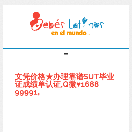
文凭价格★办理靠谱SUT毕业
证成绩单认证,Q微♥1688
99991,