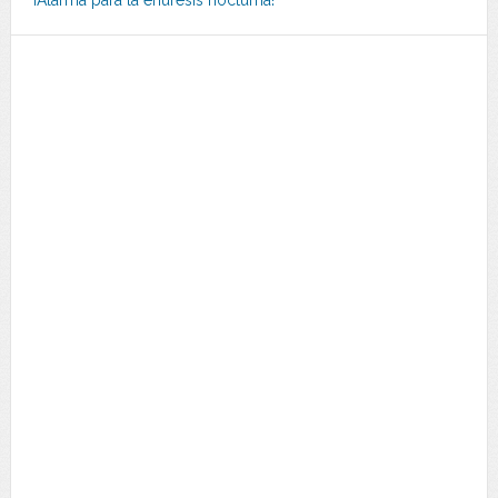
¡Alarma para la enuresis nocturna!