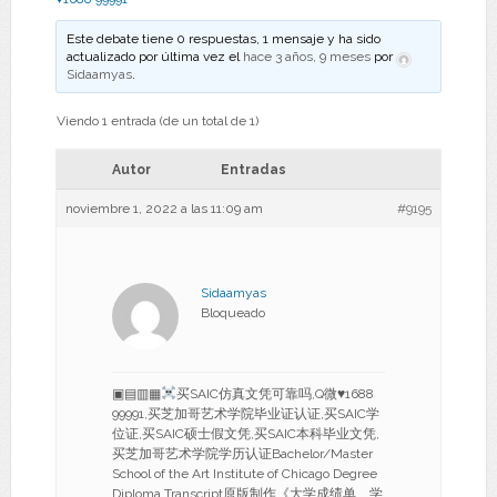
Este debate tiene 0 respuestas, 1 mensaje y ha sido
actualizado por última vez el
hace 3 años, 9 meses
por
Sidaamyas
.
Viendo 1 entrada (de un total de 1)
Autor
Entradas
noviembre 1, 2022 a las 11:09 am
#9195
Sidaamyas
Bloqueado
▣▤▥▦
买SAIC仿真文凭可靠吗,Q微
♥
1688
99991,买芝加哥艺术学院毕业证认证,买SAIC学
位证,买SAIC硕士假文凭,买SAIC本科毕业文凭,
买芝加哥艺术学院学历认证Bachelor/Master
School of the Art Institute of Chicago Degree
Diploma Transcript原版制作《大学成绩单、学