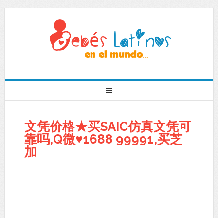
文凭价格★买SAIC仿真文凭可
靠吗,Q微♥1688 99991,买芝
加