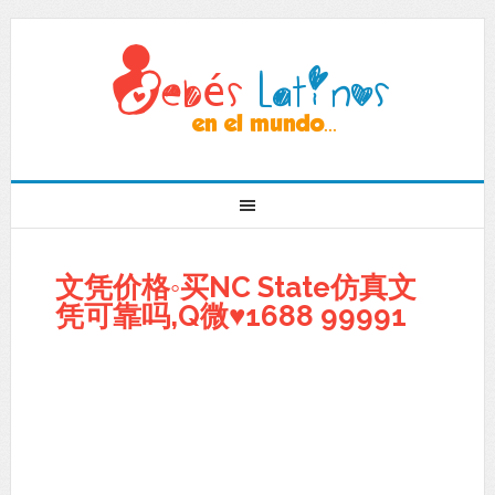
文凭价格◦买NC State仿真文
凭可靠吗,Q微♥1688 99991