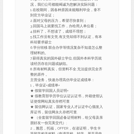
况，我们公司都能竭诚为您解决实际问题：
1.在校期间，因各种原因未能顺利毕业，拿不
到官方毕业证；
2.面对父母的压力，希望尽快拿到；
3.回国马上就要找工作，办给用人单位看；
4.挂科了，不想读了，成绩不理想；
5.找工作没有文凭,有文凭却得不到认证，有本
科却要求硕士
6.学分转移,联合办学等情况复杂不知道怎么整
理材料的。
7.获得真实的国外硕士学位,但国外本科学历就
读经历存在问题或缺陷。
8.所有材料真实，但资料不全,无法提供完全齐
整的原件 。
主营业务，快速办理高仿毕业证成绩单：
1，毕业证+成绩单+
★ 假留学回国人员证明+
★ 假教育部学历学位认证认证书，外籍使馆认
证使馆网站真实存档可查
★ 留信网认证，国家专业人才认证中心颁发入
库证书，留信网永久存档可查.
★ （全套留学回国必备证明材料，给父母及亲
朋好友一份完美交代）;
2，雅思，托福，OFFER，在读证明，学生卡
等留学相关材料（申请学校，转学，甚至是申