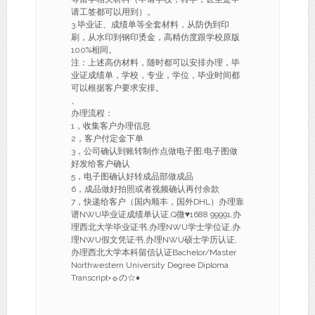
请工签都可以用到）。
3.毕业证、成绩单等全套材料，从防伪到印
刷，从水印到钢印烫金，高精仿度跟学校原版
100%相同。
注：上述高仿材料，随时都可以安排办理，毕
业证成绩单，学校，专业，学位，毕业时间都
可以根据客户要求安排。
、
办理流程：
1，收集客户办理信息
2，客户付定金下单
3，公司确认到账转制作点做电子图;电子图做
好发给客户确认
5，电子图确认好转成品部做成品
6，成品做好拍照或者视频确认再付余款
7，快递给客户（国内顺丰，国外DHL）办理靠
谱NWU毕业证成绩单认证,Q微♥1688 99991,办
理西北大学毕业证书,办理NWU学士学位证,办
理NWU假文凭证书,办理NWU硕士学历认证,
办理西北大学本科留信认证Bachelor/Master
Northwestern University Degree Diploma
Transcript◦☼の☆♦