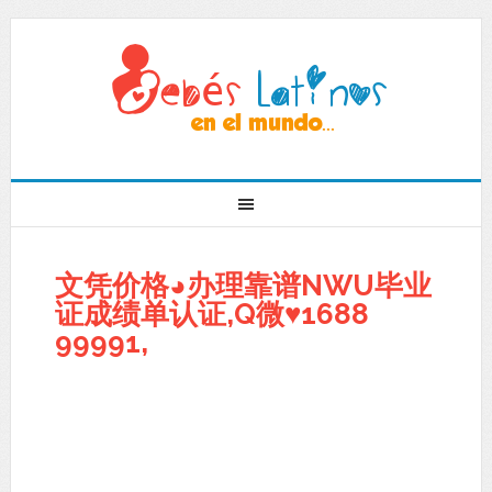
文凭价格◕办理靠谱NWU毕业
证成绩单认证,Q微♥1688
99991,