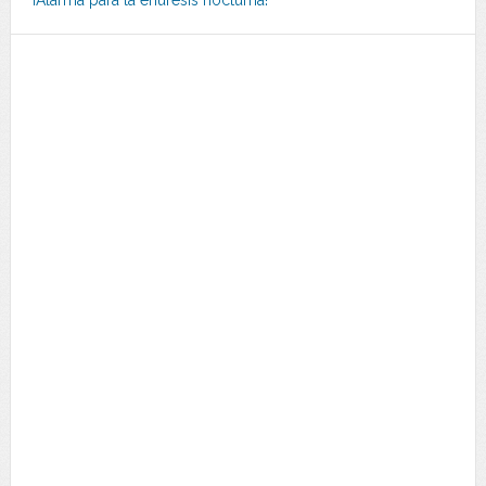
¡Alarma para la enuresis nocturna!