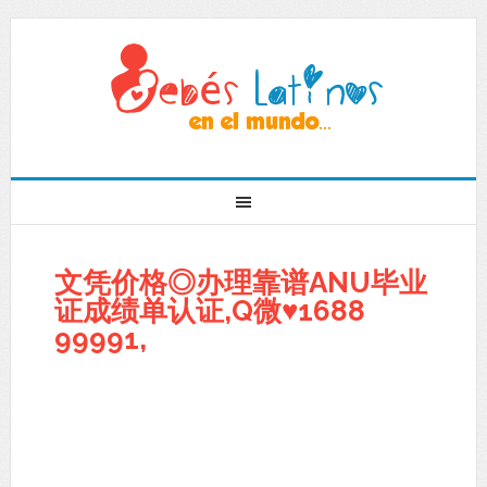
文凭价格◎办理靠谱ANU毕业
证成绩单认证,Q微♥1688
99991,