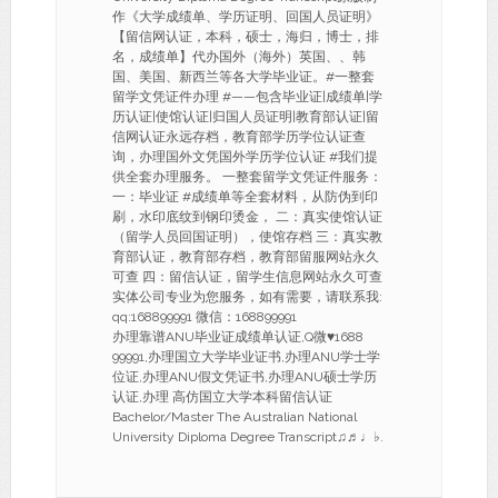
作《大学成绩单、学历证明、回国人员证明》
【留信网认证，本科，硕士，海归，博士，排
名，成绩单】代办国外（海外）英国、、韩
国、美国、新西兰等各大学毕业证。#一整套
留学文凭证件办理 #——包含毕业证|成绩单|学
历认证|使馆认证|归国人员证明|教育部认证|留
信网认证永远存档，教育部学历学位认证查
询，办理国外文凭国外学历学位认证 #我们提
供全套办理服务。 一整套留学文凭证件服务：
一：毕业证 #成绩单等全套材料，从防伪到印
刷，水印底纹到钢印烫金， 二：真实使馆认证
（留学人员回国证明），使馆存档 三：真实教
育部认证，教育部存档，教育部留服网站永久
可查 四：留信认证，留学生信息网站永久可查
实体公司专业为您服务，如有需要，请联系我:
qq:168899991 微信：168899991
办理靠谱ANU毕业证成绩单认证,Q微♥1688
99991,办理国立大学毕业证书,办理ANU学士学
位证,办理ANU假文凭证书,办理ANU硕士学历
认证,办理 高仿国立大学本科留信认证
Bachelor/Master The Australian National
University Diploma Degree Transcript♫♬♩♭.