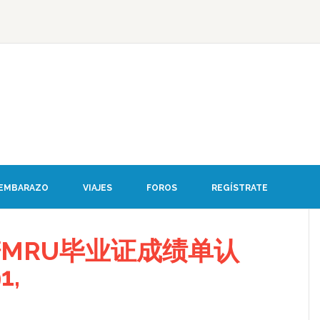
 EMBARAZO
VIAJES
FOROS
REGÍSTRATE
MRU毕业证成绩单认
1,