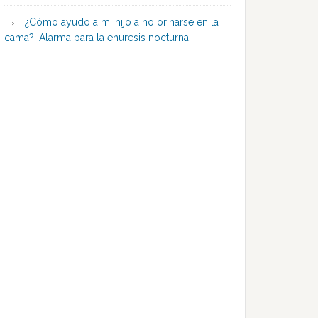
¿Cómo ayudo a mi hijo a no orinarse en la
cama? ¡Alarma para la enuresis nocturna!