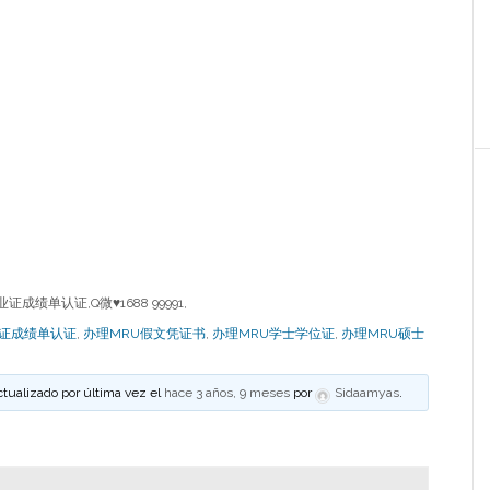
绩单认证,Q微♥1688 99991,
业证成绩单认证
,
办理MRU假文凭证书
,
办理MRU学士学位证
,
办理MRU硕士
ctualizado por última vez el
hace 3 años, 9 meses
por
Sidaamyas
.