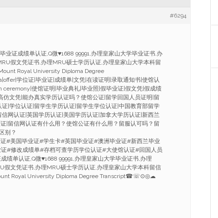
#6294
业证成绩单认证,Q微♥1688 99991,办理皇家山大学毕业证书,办
MRU假文凭证书,办理MRU硕士学历认证,办理皇家山大学本科留
unt Royal University Diploma Degree
diploma|offer|学位证|毕业证|成绩单|文凭|在读证明|录取通知书|使馆认
duation ceremony|使馆证明|毕业典礼|毕业照|假毕业证|假文凭|假成绩
|高仿文凭|能办真实学历认证吗？使馆公证|留学回国人员证明|留
认证|学位认证|留学生学历认证|留学生学位认证|中国教育部留学
留信网认证|英国学历认证|美国学历认证|加拿大学历认证|新西兰
认证|留信网认证有什么用？使馆公证有什么用？留服认可吗？留
区别？
拿大毕业证#美国毕业证#学生卡#英国毕业证#澳洲毕业证#新西兰毕业
业证#修改成绩单#存档可查学历学位认证#大使馆认证#回国人员
绩单认证,Q微♥1688 99991,办理皇家山大学毕业证书,办理
RU假文凭证书,办理MRU硕士学历认证,办理皇家山大学本科留信
unt Royal University Diploma Degree Transcript☎☏⊙◎☁