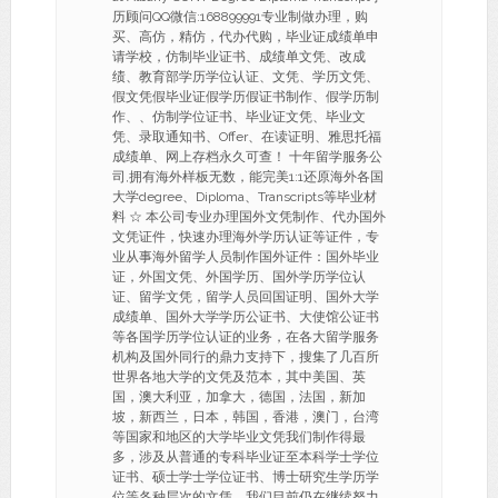
历顾问QQ微信:168899991专业制做办理，购
买、高仿，精仿，代办代购，毕业证成绩单申
请学校，仿制毕业证书、成绩单文凭、改成
绩、教育部学历学位认证、文凭、学历文凭、
假文凭假毕业证假学历假证书制作、假学历制
作、、仿制学位证书、毕业证文凭、毕业文
凭、录取通知书、Offer、在读证明、雅思托福
成绩单、网上存档永久可查！ 十年留学服务公
司,拥有海外样板无数，能完美1:1还原海外各国
大学degree、Diploma、Transcripts等毕业材
料 ☆ 本公司专业办理国外文凭制作、代办国外
文凭证件，快速办理海外学历认证等证件，专
业从事海外留学人员制作国外证件：国外毕业
证，外国文凭、外国学历、国外学历学位认
证、留学文凭，留学人员回国证明、国外大学
成绩单、国外大学学历公证书、大使馆公证书
等各国学历学位认证的业务，在各大留学服务
机构及国外同行的鼎力支持下，搜集了几百所
世界各地大学的文凭及范本，其中美国、英
国，澳大利亚，加拿大，德国，法国，新加
坡，新西兰，日本，韩国，香港，澳门，台湾
等国家和地区的大学毕业文凭我们制作得最
多，涉及从普通的专科毕业证至本科学士学位
证书、硕士学士学位证书、博士研究生学历学
位等各种层次的文凭，我们目前仍在继续努力