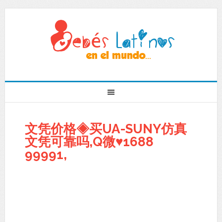
文凭价格◈买UA-SUNY仿真
文凭可靠吗,Q微♥1688
99991,