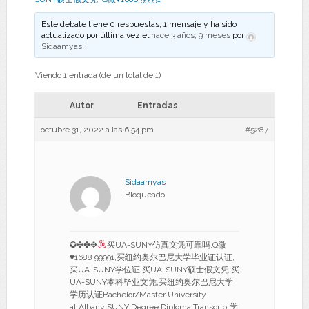
Este debate tiene 0 respuestas, 1 mensaje y ha sido
actualizado por última vez el
hace 3 años, 9 meses
por
Sidaamyas
.
Viendo 1 entrada (de un total de 1)
Autor
Entradas
octubre 31, 2022 a las 6:54 pm
#5287
Sidaamyas
Bloqueado
✪✣✤✥
买UA-SUNY仿真文凭可靠吗,Q微
♥
1688 99991,买纽约奥尔巴尼大学毕业证认证,
买UA-SUNY学位证,买UA-SUNY硕士假文凭,买
UA-SUNY本科毕业文凭,买纽约奥尔巴尼大学
学历认证Bachelor/Master University
at Albany SUNY Degree Diploma Transcript学