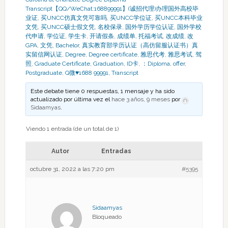
Transcript【QQ/WeChat:168899991】(诚招代理)办理国外高校毕
业证
,
买UNCC仿真文凭可靠吗
,
买UNCC学位证
,
买UNCC本科毕业
文凭
,
买UNCC硕士假文凭
,
名校保录
,
国外学历学位认证
,
国外学校
代申请
,
学位证
,
学生卡
,
开请假条
,
成绩单
,
托福考试
,
改成绩
,
改
GPA
,
文凭
,
Bachelor
,
真实教育部学历认证（高仿留服认证书）真
实留信网认证
,
Degree
,
Degree certificate
,
雅思代考
,
雅思考试
,
驾
照
,
Graduate Certificate
,
Graduation
,
ID卡
,
：Diploma
,
offer
,
Postgraduate
,
Q微♥1688 99991
,
Transcript
Este debate tiene 0 respuestas, 1 mensaje y ha sido
actualizado por última vez el
hace 3 años, 9 meses
por
Sidaamyas
.
Viendo 1 entrada (de un total de 1)
Autor
Entradas
octubre 31, 2022 a las 7:20 pm
#5395
Sidaamyas
Bloqueado