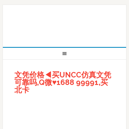
文凭价格◀买UNCC仿真文凭
可靠吗,Q微♥1688 99991,买
北卡