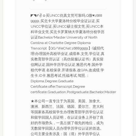
◤◥✐✌☺买UNCC仿真文凭可靠吗,Q微♥1688
99991,买北卡大学夏洛特分校毕业证认证,买
UNCC学位证,买UNCC硕士假文凭,买UNCC本
科毕业文凭,买北卡罗莱纳大学夏洛特分校学历
认证Bachelor/Master University of North
Carolina at Charlotte Degree Diploma
Transcript【QQ/WeChat:168899991】(诚招代
理)办理国外高校毕业证,成绩单,文凭,学位证,真
实教育部学历认证（高仿留服认证书）真实留
信网认证,国外学历学位认证,雅思代考,国外学
校代申请,名校保录,开请假条,改GPA,改成绩,学
生卡,ID卡,雅思考试,托福考试,驾照,：
Diploma,Degree,Graduate
Certificate,offer,Transcript,Degree
certificate,Graduation,Postgraduate,Bachelor,Master
★本公司一直专注于为英国、美国、加拿大、
澳洲、新西兰、法国、德国、爱尔兰、意大利
等国家各高校留学生办理教育部学历学位认证
和留学回国人员证明，在认证业务上开创了良
好的市场势头，一直占据了领先的地位，成为
无数留学回国人员办理学历学位认证的首选。
公司主要业务涉及：国（境）外学历学位认