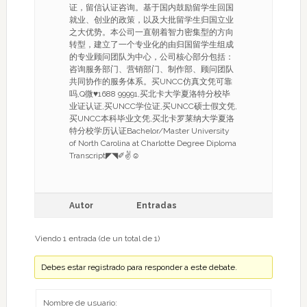
证，留信认证咨询。基于国内鼓励留学生回国
就业、创业的政策，以及大批留学生归国立业
之大优势。本公司一直朝着智力密集型的方向
转型，建立了一个专业化的由归国留学生组成
的专业顾问团队为中心，公司核心部分包括：
咨询服务部门、营销部门、制作部、顾问团队
共同协作的服务体系。买UNCC仿真文凭可靠
吗,Q微♥1688 99991,买北卡大学夏洛特分校毕
业证认证,买UNCC学位证,买UNCC硕士假文凭,
买UNCC本科毕业文凭,买北卡罗莱纳大学夏洛
特分校学历认证Bachelor/Master University
of North Carolina at Charlotte Degree Diploma
Transcript◤◥✐✌☺
Autor
Entradas
Viendo 1 entrada (de un total de 1)
Debes estar registrado para responder a este debate.
Nombre de usuario: