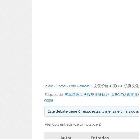
Inicio
›
Foros
›
Foro General
›
文凭价格▲买BCIT仿真文凭可靠
Etiquetado:
买卑诗理工学院毕业证认证
,
买BCIT仿真文
99991
Este debate tiene 0 respuestas, 1 mensaje y ha sido a
Viendo 1 entrada (de un total de 1)
Autor
Entradas