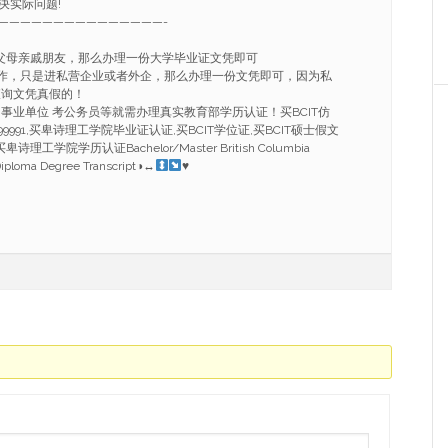
决实际问题!
———————————————-
付父母亲戚朋友，那么办理一份大学毕业证文凭即可
工作，只是进私营企业或者外企，那么办理一份文凭即可，因为私
查询文凭真假的！
行 事业单位 考公务员等就需办理真实教育部学历认证！买BCIT仿
8 99991,买卑诗理工学院毕业证认证,买BCIT学位证,买BCIT硕士假文
理工学院学历认证Bachelor/Master British Columbia
Diploma Degree Transcript◑
↔
♥