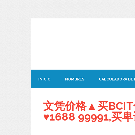
INICIO
NOMBRES
CALCULADORA DE
文凭价格▲买BCI
♥1688 99991,买