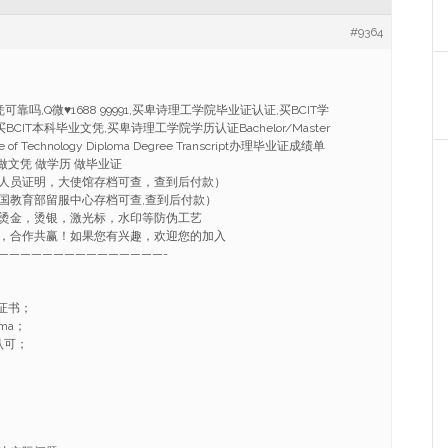
#9364
凭可靠吗,Q微
♥
1688 99991,买卑诗理工学院毕业证认证,买BCIT学
BCIT本科毕业文凭,买卑诗理工学院学历认证Bachelor/Master
itute of Technology Diploma Degree Transcript办理毕业证成绩单
做文凭 做学历 做毕业证
人员证明，大使馆存档可查，查到后付款）
国教育部留服中心存档可查,查到后付款）
烫金，烫银，激光标，水印等防伪工艺
，合作共赢！如果您有兴趣，欢迎您的加入
———————————————-
证书；
ma；
认可；
；
；