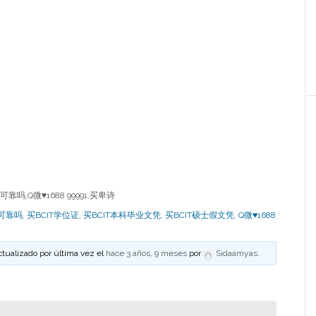
吗,Q微♥1688 99991,买卑诗
凭可靠吗
,
买BCIT学位证
,
买BCIT本科毕业文凭
,
买BCIT硕士假文凭
,
Q微♥1688
ctualizado por última vez el
hace 3 años, 9 meses
por
Sidaamyas
.