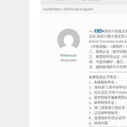
noviembre 1, 2022 a las 11:53 am
◑
↔
♥
买BCIT仿真文
位证,买BCIT硕士假文凭,买
British Columbia Inst
（学校原版1：1真制作）
二、使馆认证（留学回国
Sidaamyas
三、教育部学历认证（中
Bloqueado
四、可提供钢印，激凸，
五、诚招各地区中介代理
————————————
如果您是以下情况：
1、未能顺利毕业；
2、挂科多门,拿不到学位
3、论文没过,只有个diplo
4、留学院校不被教育部
5、留学时间不足；
6、第二国拿第三国文凭
7、认证材料有缺失；
8、急需国外学历认证书
9、其他问题。