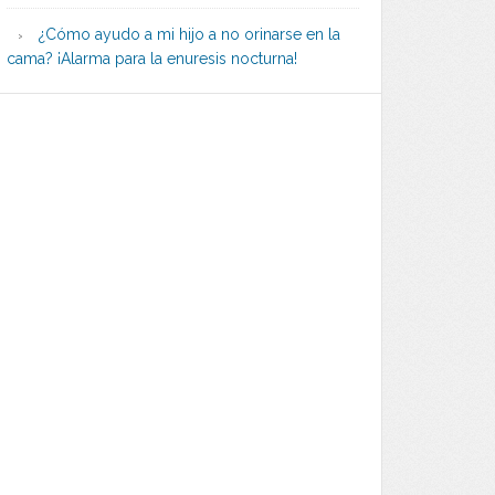
¿Cómo ayudo a mi hijo a no orinarse en la
cama? ¡Alarma para la enuresis nocturna!