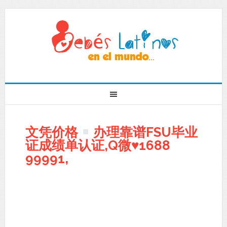
文凭价格
办理靠谱FSU毕业
证成绩单认证,Q微
♥
1688
99991,