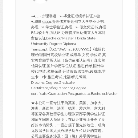
~◕‿-۰办理靠谱FSU毕业证成绩单认证,Q微
♥1688 99991,办理佛罗里达州立大学毕业证书,
办理FSU学士学位证,办理FSU假文凭证书,办理
FSU硕士学历认证,办理佛罗里达州立大学本科
留信认证Bachelor/Master Florida State
University Degree Diploma
Transcript【QQ/WeChat:168899991】(诚招代
理)办理国外高校毕业证,成绩单,文凭,学位证,真
实教育部学历认证（高仿留服认证书）真实留
信网认证,国外学历学位认证,雅思代考,国外学
校代申请,名校保录,开请假条,改GPA,改成绩,学
生卡,ID卡,雅思考试,托福考试,驾照,：
Diploma,Degree,Graduate
Certificate,offer,Transcript,Degree
certificate,Graduation,Postgraduate,Bachelor,Master
★本公司一直专注于为英国、美国、加拿大、
澳洲、新西兰、法国、德国、爱尔兰、意大利
等国家各高校留学生办理教育部学历学位认证
和留学回国人员证明，在认证业务上开创了良
好的市场势头，一直占据了领先的地位，成为
无数留学回国人员办理学历学位认证的首选。
公司主要业务涉及：国（境）外学历学位认