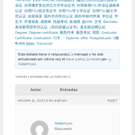
Transcript【QQ/WeChat:168899991】(诚招代理)办理国外高校毕
业证
,
办理佛罗里达州立大学毕业证书
,
办理靠谱FSU毕业证成绩单
认证
,
办理FSU假文凭证书
,
办理FSU学士学位证
,
办理FSU硕士学
历认证
,
名校保录
,
国外学历学位认证
,
国外学校代申请
,
学位证
,
学
生卡
,
开请假条
,
成绩单
,
托福考试
,
改成绩
,
改GPA
,
文凭
,
Bachelor
,
真实教育部学历认证（高仿留服认证书）真实留信网认证
,
Degree
,
Degree certificate
,
雅思代考
,
雅思考试
,
驾照
,
Graduate
Certificate
,
Graduation
,
ID卡
,
：Diploma
,
offer
,
Postgraduate
,
Q微
♥1688 99991
,
Transcript
Este debate tiene 0 respuestas, 1 mensaje y ha sido
actualizado por última vez el
hace 3 años, 9 meses
por
Sidaamyas
.
Viendo 1 entrada (de un total de 1)
Autor
Entradas
octubre 31, 2022 a las 9:46 pm
#5987
Sidaamyas
Bloqueado