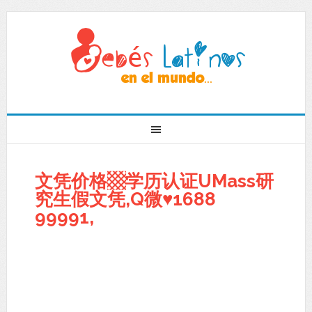
文凭价格▩学历认证UMass研
究生假文凭,Q微♥1688
99991,