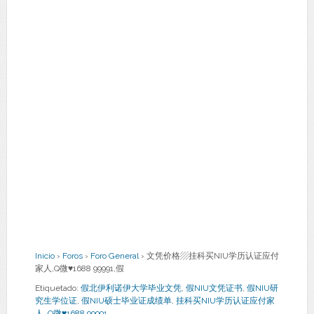
Inicio
›
Foros
›
Foro General
›
文凭价格▨挂科买NIU学历认证应付
家人,Q微♥1688 99991,假
Etiquetado:
假北伊利诺伊大学毕业文凭
,
假NIU文凭证书
,
假NIU研
究生学位证
,
假NIU硕士毕业证成绩单
,
挂科买NIU学历认证应付家
人
,
Q微♥1688 99991