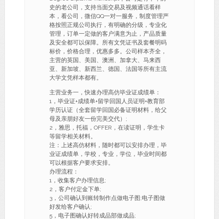
史的老公司，支持当面交易及视频通话看样
本，看公司，微信QQ一对一服务，制度管理严
格按照正规公司执行，有明确的分级，专业化
管理，订单一定做的客户满意为止，产品质量
及安全都可以保障。所有文凭证书及套餐明码
标价，价格合理，优惠多多。公司样本齐全，
主营的英国、美国、澳洲、加拿大、马来西
亚、新加坡、新西兰、德国、法国等所有主流
大学文凭样本都有。
主营业务一，快速办理高仿毕业证成绩单：
1，毕业证+成绩单+留学回国人员证明+教育部
学历认证（全套留学回国必备证明材料，给父
母及亲朋好友一份完美交代）;
2，雅思，托福，OFFER，在读证明，学生卡
等留学相关材料。
注：上述高仿材料，随时都可以安排办理，毕
业证成绩单，学校，专业，学位，毕业时间都
可以根据客户要求安排。
办理流程：
1，收集客户办理信息;
2，客户付定金下单;
3，公司确认到账转制作点做电子图;电子图做
好发给客户确认;
5，电子图确认好转成品部做成品;