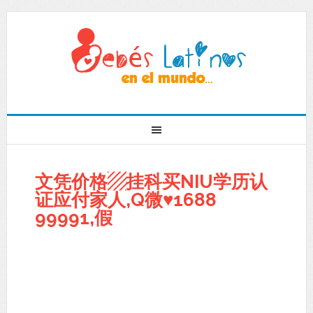
文凭价格▨挂科买NIU学历认
证应付家人,Q微♥1688
99991,假