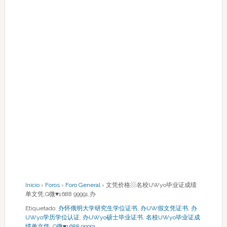
Inicio
›
Foros
›
Foro General
›
文凭价格▨名校UWyo毕业证成绩
单文凭,Q微♥1688 99991,办
Etiquetado:
办怀俄明大学研究生学位证书
,
办UW假文凭证书
,
办
UWyo学历学位认证
,
办UWyo硕士毕业证书
,
名校UWyo毕业证成
绩单文凭
,
Q微♥1688 99991