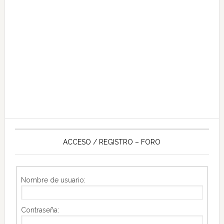
ACCESO / REGISTRO – FORO
Nombre de usuario:
Contraseña: