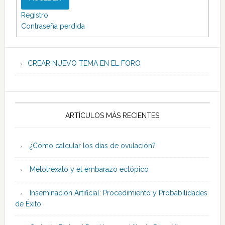
Registro
Contraseña perdida
CREAR NUEVO TEMA EN EL FORO
ARTÍCULOS MÁS RECIENTES
¿Cómo calcular los días de ovulación?
Metotrexato y el embarazo ectópico
Inseminación Artificial: Procedimiento y Probabilidades
de Éxito