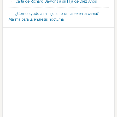
Carta de Richard Dawkins a su Hija de Diez Años
¿Cómo ayudo a mi hijo a no orinarse en la cama?
¡Alarma para la enuresis nocturna!