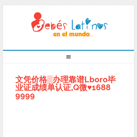
文凭价格▒办理靠谱Lboro毕
业证成绩单认证,Q微♥1688
9999