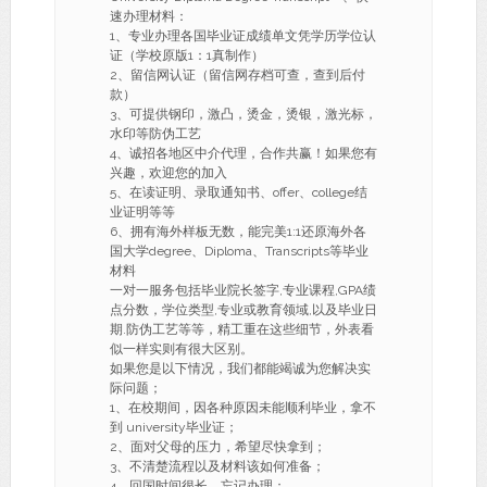
速办理材料：
1、专业办理各国毕业证成绩单文凭学历学位认
证（学校原版1：1真制作）
2、留信网认证（留信网存档可查，查到后付
款）
3、可提供钢印，激凸，烫金，烫银，激光标，
水印等防伪工艺
4、诚招各地区中介代理，合作共赢！如果您有
兴趣，欢迎您的加入
5、在读证明、录取通知书、offer、college结
业证明等等
6、拥有海外样板无数，能完美1:1还原海外各
国大学degree、Diploma、Transcripts等毕业
材料
一对一服务包括毕业院长签字,专业课程,GPA绩
点分数，学位类型,专业或教育领域,以及毕业日
期.防伪工艺等等，精工重在这些细节，外表看
似一样实则有很大区别。
如果您是以下情况，我们都能竭诚为您解决实
际问题；
1、在校期间，因各种原因未能顺利毕业，拿不
到 university毕业证；
2、面对父母的压力，希望尽快拿到；
3、不清楚流程以及材料该如何准备；
4、回国时间很长，忘记办理；