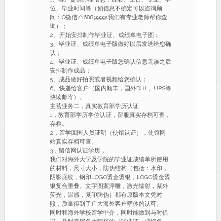
位、毕业时间等（如信息不确定可以咨询顾
问：Q微信/168899991我们有专业老师帮你查
询）；
2、开始安排制作毕业证、成绩单电子图；
3、毕业证、成绩单电子版做好以后发送给您确
认；
4、毕业证、成绩单电子版您确认信息无误之后
安排制作成品；
5、成品做好拍照或者视频给您确认；
6、快递给客户（国内顺丰，国外DHL、UPS等
快读邮寄）。
主营业务二，真实教育部学历认证
1，教育部学历学位认证，留服真实存档可查，
存档。
2，留学回国人员证明（使馆认证），使馆网
站真实存档可查。
3，留信网认证学历，
我们对海外大学及学院的毕业证成绩单所使用
的材料，尺寸大小，防伪结构（包括：水印，
阴影底纹，钢印LOGO烫金烫银，LOGO烫金烫
银复合重叠。文字图案浮雕，激光镭射，紫外
荧光，温感，复印防伪）都有原版本文凭对
照，质量得到了广大海外客户群体的认可。
同时和海外学校留学中介，同时能做到与时俱