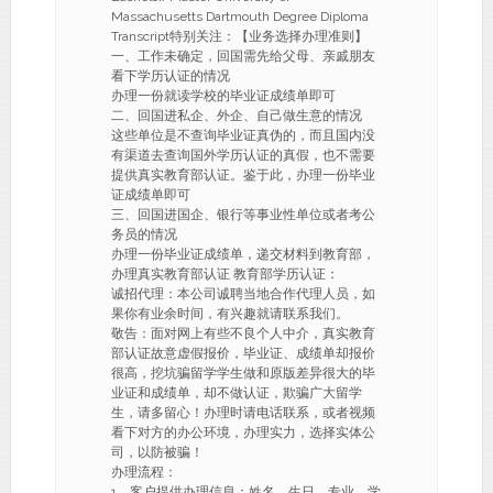
Massachusetts Dartmouth Degree Diploma
Transcript特别关注：【业务选择办理准则】
一、工作未确定，回国需先给父母、亲戚朋友
看下学历认证的情况
办理一份就读学校的毕业证成绩单即可
二、回国进私企、外企、自己做生意的情况
这些单位是不查询毕业证真伪的，而且国内没
有渠道去查询国外学历认证的真假，也不需要
提供真实教育部认证。鉴于此，办理一份毕业
证成绩单即可
三、回国进国企、银行等事业性单位或者考公
务员的情况
办理一份毕业证成绩单，递交材料到教育部，
办理真实教育部认证 教育部学历认证：
诚招代理：本公司诚聘当地合作代理人员，如
果你有业余时间，有兴趣就请联系我们。
敬告：面对网上有些不良个人中介，真实教育
部认证故意虚假报价，毕业证、成绩单却报价
很高，挖坑骗留学学生做和原版差异很大的毕
业证和成绩单，却不做认证，欺骗广大留学
生，请多留心！办理时请电话联系，或者视频
看下对方的办公环境，办理实力，选择实体公
司，以防被骗！
办理流程：
1、客户提供办理信息：姓名、生日、专业、学