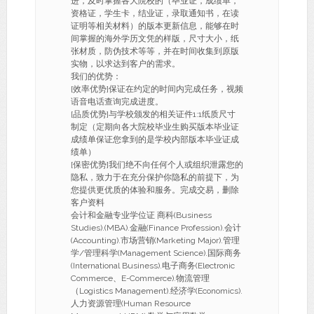
进，及时掌握各大院校的（毕业证，成绩单，
资格证，学生卡，结业证，录取通知书，在读
证明等相关材料）的版本更新信息，能够在时
间掌握的海外学历文凭的样版，尺寸大小，纸
张材质，防伪技术等等，并在时间收集到原版
实物，以求达到客户的需求。
我们的优势：
[效率优势]保证在约定的时间内完成任务，视频
语音电话查询完成进度。
[品质优势]与学校颁发的相关证件1:1纸质尺寸
制定（定期向各大院校毕业生购买版本毕业证
成绩单保证您拿到的是学校内部版本毕业证成
绩单）
[保密优势]我们绝不向任何个人或组织泄露您的
隐私，致力于在充分保护你隐私的前提下，为
您提供更优质的体验和服务。完成交易，删除
客户资料
会计和金融专业学位证 商科(Business
Studies).(MBA).金融(Finance Profession).会计
(Accounting).市场营销(Marketing Major).管理
学/管理科学(Management Science).国际商务
(International Business).电子商务(Electronic
Commerce、E-Commerce).物流管理
（Logistics Management).经济学(Economics).
人力资源管理(Human Resource