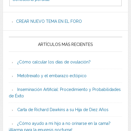
CREAR NUEVO TEMA EN EL FORO
ARTÍCULOS MÁS RECIENTES
¿Cómo calcular los días de ovulación?
Metotrexato y el embarazo ectópico
Inseminación Artificial: Procedimiento y Probabilidades
de Éxito
Carta de Richard Dawkins a su Hija de Diez Años
¿Cómo ayudo a mi hijo a no orinarse en la cama?
¡Alarma para la enuresis nocturna!