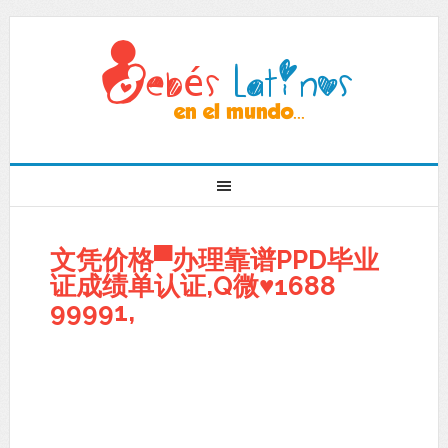
文凭价格▀办理靠谱PPD毕业
证成绩单认证,Q微♥1688
99991,