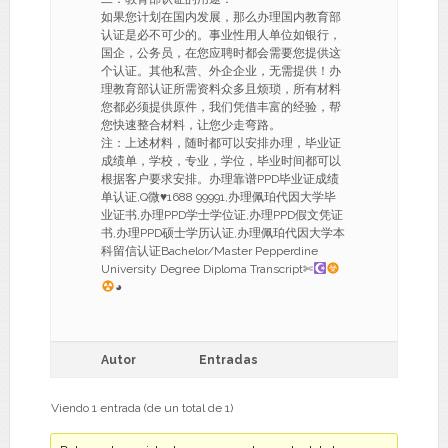
如果您计划在国内发展，那么办理国内教育部
认证是必不可少的。事业性用人单位如银行，
国企，公务员，在您应聘时都会需要您提供这
个认证。其他私营、外企企业，无需提供！办
理教育部认证所需资料众多且烦琐，所有材料
您都必须提供原件，我们凭借丰富的经验，帮
您快速整合材料，让您少走弯路。
注：上述材料，随时都可以安排办理，毕业证
成绩单，学校，专业，学位，毕业时间都可以
根据客户要求安排。办理靠谱PPD毕业证成绩
单认证,Q微
♥
1688 99991,办理佩珀代因大学毕
业证书,办理PPD学士学位证,办理PPD假文凭证
书,办理PPD硕士学历认证,办理佩珀代因大学本
科留信认证Bachelor/Master Pepperdine
University Degree Diploma Transcript✄
◕
Autor
Entradas
Viendo 1 entrada (de un total de 1)