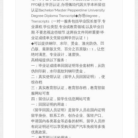
PPD硕士学历认证,办理佩珀代因大学本科留信
认证Bachelor/Master Pepperdine University
Degree Diploma Transcript◆办理degree，
Transcripts（一对一服务包括毕业院长签字,专
业课程,学位类型,专业或教育领域,以及毕业日
期.不要忽视这些细节.这两份文件同样重要!毕
业证成绩单文凭留信网学历认证！）
◆可以提供钢印、水印、烫金、激光防伪、凹
凸版、最新版文凭、百分之百原版1：1，让您
绝对满意、专业设计，速度快。
高精端提供以下服务：
一：毕业证成绩单回国证明等全套材料，从防
伪到印刷，水印底纹到钢印烫金，
二：真实使馆认证（留学人员回国证明），使
馆存档
三：真实教育部认证，教育部存档，教育部留
服网站可查
四：留信认证，留学生信息网站可查
一：回国证明的用途：
《留学回国人员证明》是留学人员在国内证明
留学身份、联系工作、创办企业、落转户口、
申请国内各类基金等必备的材料。留学人员持
有此证明还可以享受购买国产汽车免税等多项
优惠政策。
二：教育部认证的用途：