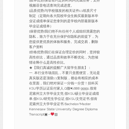
[效率优势]保证在约定的时间内完成任务，支持
视频语音电话查询完成进度。
[品质优势]与学校颁发的相关证件1:1纸质尺寸
制定（定期向各大院校毕业生购买最新版本毕
业证成绩单保证您拿到的是学校内部最新版本
毕业证成绩单）
[保密优势]我们绝不向任何个人或组织泄露您的
隐私，致力于在充分保护你隐私的前提下，为
您提供更优质的体验和服务。完成交易，删除
客户资料
[价格优势]我们在保证合理定价的同时，坚持较
高性价比，通过品质和效率不断优化，为您倾
情诠释什么是高性价比。
★【我们真诚的提醒广大留学生朋友】：
一. 本行业市场混乱，不要只贪图便宜，无论是
真实版还是顶级1:1复制版，都会有相应的成本
在里面，我们绝对保证一分钱一分货！挂科买
KSU学历认证应付家人,Q微
♥
1688 99991,假肯
尼索州立大学毕业文凭,假KSU硕士毕业证成绩
单,假KSU研究生学位证,假KSU文凭证书,假肯
尼索州立大学毕业证书 Bachelor/Master
Kennesaw State University Degree Diploma
Transcript▣۰•
▨