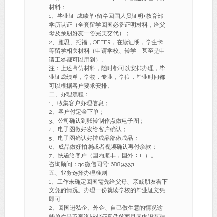
材料：
1、毕业证+成绩单+留学回国人员证明+教育部
学历认证（全套留学回国必备证明材料，给父
母及亲朋好友一份完美交代）；
2、雅思、托福，OFFER，在读证明，学生卡
等留学相关材料（申请学校、转学，甚至是申
请工签都可以用到）。
注：上述高仿材料，随时都可以安排办理，毕
业证成绩单，学校，专业，学位，毕业时间都
可以根据客户要求安排。
二、办理流程：
1、收集客户办理信息；
2、客户付定金下单；
3、公司确认到账转制作点做电子图；
4、电子图做好发给客户确认；
5、电子图确认好转成品部做成品；
6、成品做好拍照或者视频确认再付余款；
7、快递给客户（国内顺丰，国外DHL）。
咨询顾问：qq微信同号168899991
五、业务选择办理准则
1、工作未确定回国需先给父母、亲戚朋友看下
文凭的情况。办理一份就读学校的毕业证文凭
即可
2、回国进私企、外企、自己做生意的情况这
些单位是不查询毕业证真伪的而且国内没有渠