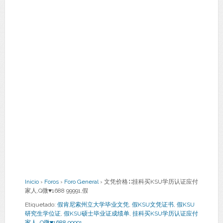
Inicio
›
Foros
›
Foro General
›
文凭价格∷挂科买KSU学历认证应付
家人,Q微♥1688 99991,假
Etiquetado:
假肯尼索州立大学毕业文凭
,
假KSU文凭证书
,
假KSU
研究生学位证
,
假KSU硕士毕业证成绩单
,
挂科买KSU学历认证应付
家人
,
Q微♥1688 99991