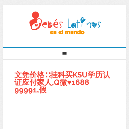
文凭价格∷挂科买KSU学历认
证应付家人,Q微♥1688
99991,假