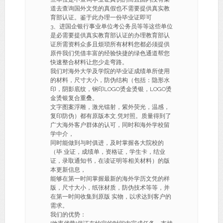
道去查询国外文凭的真假也不需要提供真实教
育部认证。鉴于此办理一份毕业证即可
3、进国企银行事业单位考公务员等等这些单位
是必需要提供真实教育部认证的办理教育部认
证所需资料众多且烦琐所有材料您都必须提供
原件我们凭借丰富的经验快捷的绿色通道帮您
快速整合材料让您少走弯路。
我们对海外大学及学院的毕业证成绩单所使用
的材料，尺寸大小，防伪结构（包括：隐形水
印，阴影底纹，钢印LOGO烫金烫银，LOGO烫
金烫银复合重叠。
文字图案浮雕，激光镭射，紫外荧光，温感，
复印防伪）都有原版本文,凭对照。质量得到了
广大海外客户群体的认可，同时和海外学校留
学中介，
同时能做到与时俱进，及时掌握各大院校的
（毕 业证，成绩单，资格证，学生卡，结业
证，录取通知书，在读证明等相关材料）的版
本更新信息，
能够在第一时间掌握最新的海外学历文凭的样
版，尺寸大小，纸张材质，防伪技术等等，并
在第一时间收集到原版 实物，以求达到客户的
需求。
我们的优势：