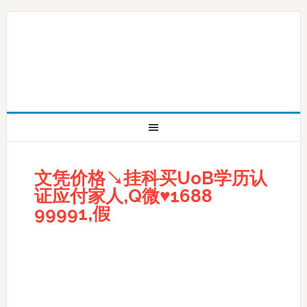
文凭价格↘挂科买UoB学历认
证应付家人,Q微♥1688
99991,假