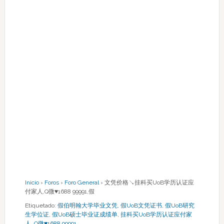
Inicio
›
Foros
›
Foro General
›
文凭价格↘挂科买UoB学历认证应
付家人,Q微♥1688 99991,假
Etiquetado:
假伯明翰大学毕业文凭
,
假UoB文凭证书
,
假UoB研究
生学位证
,
假UoB硕士毕业证成绩单
,
挂科买UoB学历认证应付家
人
,
Q微♥1688 99991