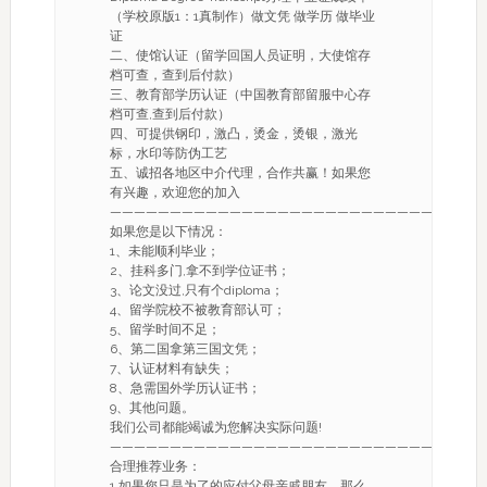
（学校原版1：1真制作）做文凭 做学历 做毕业
证
二、使馆认证（留学回国人员证明，大使馆存
档可查，查到后付款）
三、教育部学历认证（中国教育部留服中心存
档可查,查到后付款）
四、可提供钢印，激凸，烫金，烫银，激光
标，水印等防伪工艺
五、诚招各地区中介代理，合作共赢！如果您
有兴趣，欢迎您的加入
———————————————————————————-
如果您是以下情况：
1、未能顺利毕业；
2、挂科多门,拿不到学位证书；
3、论文没过,只有个diploma；
4、留学院校不被教育部认可；
5、留学时间不足；
6、第二国拿第三国文凭；
7、认证材料有缺失；
8、急需国外学历认证书；
9、其他问题。
我们公司都能竭诚为您解决实际问题!
———————————————————————————-
合理推荐业务：
1.如果您只是为了的应付父母亲戚朋友，那么