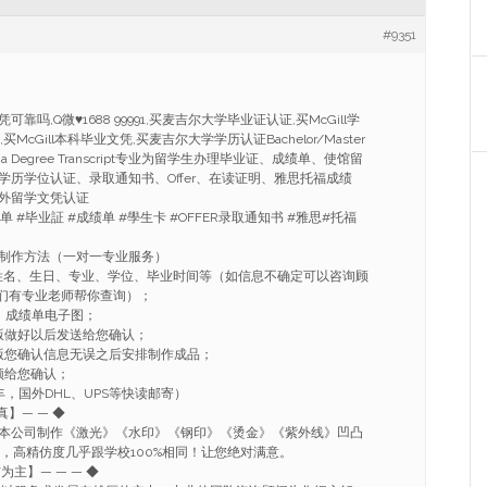
#9351
文凭可靠吗,Q微
♥
1688 99991,买麦吉尔大学毕业证认证,买McGill学
,买McGill本科毕业文凭,买麦吉尔大学学历认证Bachelor/Master
 Diploma Degree Transcript专业为留学生办理毕业证、成绩单、使馆留
学历学位认证、录取通知书、Offer、在读证明、雅思托福成绩
外留学文凭认证
单 #毕业証 #成绩单 #學生卡 #OFFER录取通知书 #雅思#托福
制作方法（一对一专业服务）
姓名、生日、专业、学位、毕业时间等（如信息不确定可以咨询顾
91我们有专业老师帮你查询）；
、成绩单电子图；
版做好以后发送给您确认；
版您确认信息无误之后安排制作成品；
频给您确认；
，国外DHL、UPS等快读邮寄）
真】— — ◆
本公司制作《激光》《水印》《钢印》《烫金》《紫外线》凹凸
流，高精仿度几乎跟学校100%相同！让您绝对满意。
信为主】— — — ◆