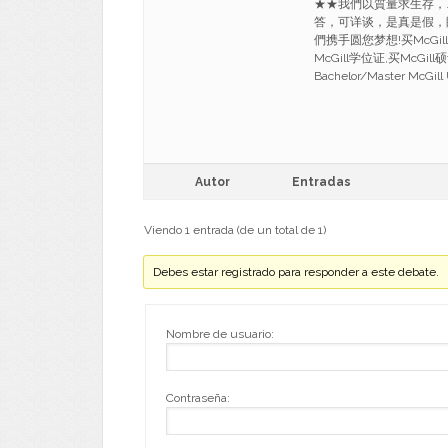
★★我們以質量求生存，
答，可详谈，是真是假，
們携手圆您梦想!买McGi
McGill学位证,买McG
Bachelor/Master McGill 
Autor
Entradas
Viendo 1 entrada (de un total de 1)
Debes estar registrado para responder a este debate.
Nombre de usuario:
Contraseña: