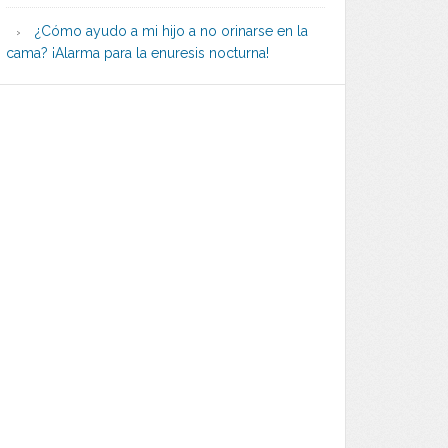
¿Cómo ayudo a mi hijo a no orinarse en la
cama? ¡Alarma para la enuresis nocturna!