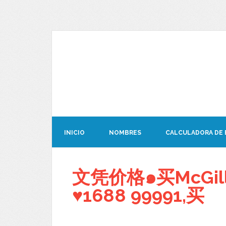
INICIO
NOMBRES
CALCULADORA DE
文凭价格๑买McGi
♥1688 99991,买