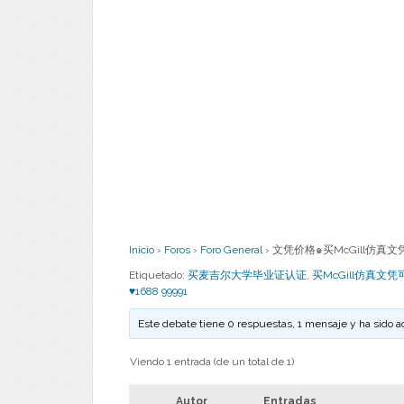
Inicio
›
Foros
›
Foro General
›
文凭价格๑买McGill仿真文凭可
Etiquetado:
买麦吉尔大学毕业证认证
,
买McGill仿真文
♥1688 99991
Este debate tiene 0 respuestas, 1 mensaje y ha sido a
Viendo 1 entrada (de un total de 1)
Autor
Entradas