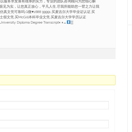
.以服务求发展有雄厚的实力，专业的团队咨询顾问为您细心解
眼见为实，让您真正放心，平凡人生,尽我所能助您一臂之力让我
ll仿真文凭可靠吗,Q微
♥
1688 99991,买麦吉尔大学毕业证认证,买
ill硕士假文凭,买McGill本科毕业文凭,买麦吉尔大学学历认证
University Diploma Degree Transcript◐◑
↔
▒