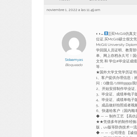
noviembre 1, 2022 a las 11:49 am
◐◑
↔
▒买McGill仿真
位证,买McGill硕士假文凭
McGill University
学回国人员证明、教育部
单、网上存档永久可！国
Sidaamyas
文凭 和 学位#毕业证成绩
Bloqueado
等……
★国外大学文凭学历证书
1、客户提供办理信息：
问：Q微信/1688999
2、开始安排制作毕业证
3、毕业证、成绩单电子
4、毕业证、成绩单电子
5、成品做好拍照或者视
6、快递给客户（国内顺丰
◆ — — 制作工艺 【高仿
★★凭借多年的制作经验
版，uv版等防伪技术一
◆ — — -公司理念 【诚