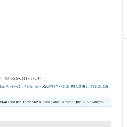
靠吗,Q微♥1688 99991,买
凭可靠吗
,
买McGill学位证
,
买McGill本科毕业文凭
,
买McGill硕士假文凭
,
Q微
ctualizado por última vez el
hace 3 años, 9 meses
por
Sidaamyas
.