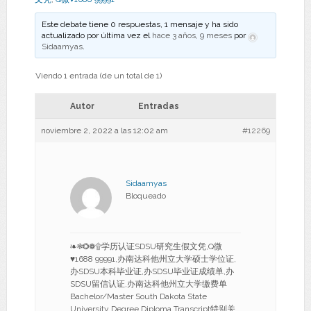
Este debate tiene 0 respuestas, 1 mensaje y ha sido
actualizado por última vez el
hace 3 años, 9 meses
por
Sidaamyas
.
Viendo 1 entrada (de un total de 1)
Autor
Entradas
noviembre 2, 2022 a las 12:02 am
#12269
Sidaamyas
Bloqueado
❧❃❂❁۩学历认证SDSU研究生假文凭,Q微
♥1688 99991,办南达科他州立大学硕士学位证,
办SDSU本科毕业证,办SDSU毕业证成绩单,办
SDSU留信认证,办南达科他州立大学缴费单
Bachelor/Master South Dakota State
University Degree Diploma Transcript特别关