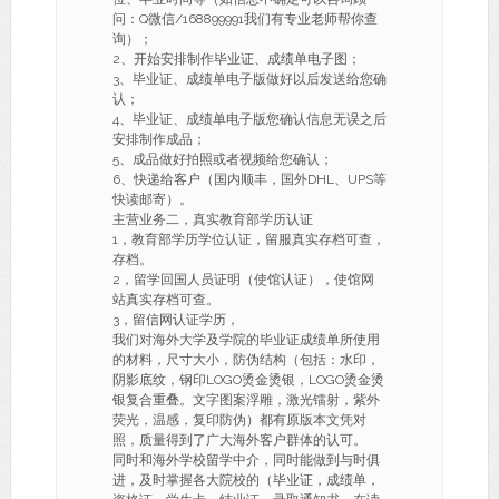
问：Q微信/168899991我们有专业老师帮你查
询）；
2、开始安排制作毕业证、成绩单电子图；
3、毕业证、成绩单电子版做好以后发送给您确
认；
4、毕业证、成绩单电子版您确认信息无误之后
安排制作成品；
5、成品做好拍照或者视频给您确认；
6、快递给客户（国内顺丰，国外DHL、UPS等
快读邮寄）。
主营业务二，真实教育部学历认证
1，教育部学历学位认证，留服真实存档可查，
存档。
2，留学回国人员证明（使馆认证），使馆网
站真实存档可查。
3，留信网认证学历，
我们对海外大学及学院的毕业证成绩单所使用
的材料，尺寸大小，防伪结构（包括：水印，
阴影底纹，钢印LOGO烫金烫银，LOGO烫金烫
银复合重叠。文字图案浮雕，激光镭射，紫外
荧光，温感，复印防伪）都有原版本文凭对
照，质量得到了广大海外客户群体的认可。
同时和海外学校留学中介，同时能做到与时俱
进，及时掌握各大院校的（毕业证，成绩单，