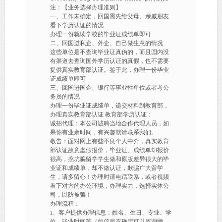
注：【业务选择办理准则】
一、工作未确定，回国需先给父母、亲戚朋友
看下学历认证的情况
办理一份就读学校的毕业证成绩单即可
二、回国进私企、外企、自己做生意的情况
这些单位是不查询毕业证真伪的，而且国内没
有渠道去查询国外学历认证的真假，也不需要
提供真实教育部认证。鉴于此，办理一份毕业
证成绩单即可
三、回国进国企、银行等事业性单位或者考公
务员的情况
办理一份毕业证成绩单，递交材料到教育部，
办理真实教育部认证 教育部学历认证：
诚招代理：本公司诚聘当地合作代理人员，如
果你有业余时间，有兴趣就请联系我们。
敬告：面对网上有些不良个人中介，真实教育
部认证故意虚假报价，毕业证、成绩单却报价
很高，挖坑骗留学学生做和原版差异很大的毕
业证和成绩单，却不做认证，欺骗广大留学
生，请多留心！办理时请电话联系，或者视频
看下对方的办公环境，办理实力，选择实体公
司，以防被骗！
办理流程：
1、客户提供办理信息：姓名、生日、专业、学
位、毕业时间等（如信息不确定可以咨询顾