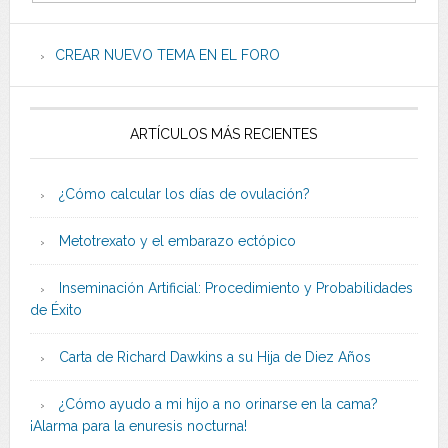
CREAR NUEVO TEMA EN EL FORO
ARTÍCULOS MÁS RECIENTES
¿Cómo calcular los días de ovulación?
Metotrexato y el embarazo ectópico
Inseminación Artificial: Procedimiento y Probabilidades
de Éxito
Carta de Richard Dawkins a su Hija de Diez Años
¿Cómo ayudo a mi hijo a no orinarse en la cama?
¡Alarma para la enuresis nocturna!