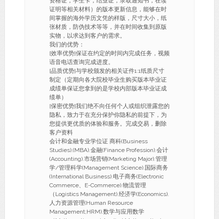
资格证，学生卡，结业证，录取通知书，在读
证明等相关材料）的版本更新信息，能够在时
间掌握的海外学历文凭的样版，尺寸大小，纸
张材质，防伪技术等等，并在时间收集到原版
实物，以求达到客户的需求。
我们的优势：
[效率优势]保证在约定的时间内完成任务，视频
语音电话查询完成进度。
[品质优势]与学校颁发的相关证件1:1纸质尺寸
制定（定期向各大院校毕业生购买版本毕业证
成绩单保证您拿到的是学校内部版本毕业证成
绩单）
[保密优势]我们绝不向任何个人或组织泄露您的
隐私，致力于在充分保护你隐私的前提下，为
您提供更优质的体验和服务。完成交易，删除
客户资料
会计和金融专业学位证 商科(Business
Studies).(MBA).金融(Finance Profession).会计
(Accounting).市场营销(Marketing Major).管理
学/管理科学(Management Science).国际商务
(International Business).电子商务(Electronic
Commerce、E-Commerce).物流管理
（Logistics Management).经济学(Economics).
人力资源管理(Human Resource
Management;HRM).数学与应用数学