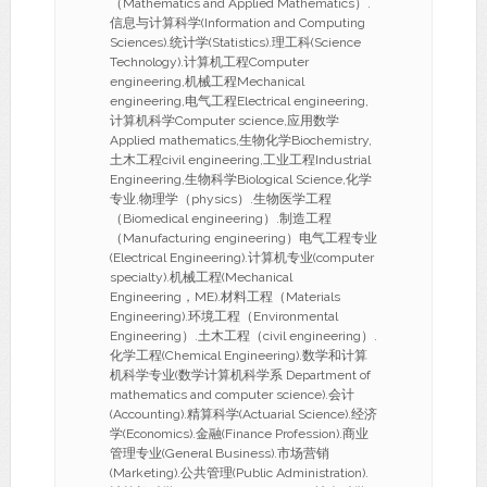
（Mathematics and Applied Mathematics）.
信息与计算科学(Information and Computing
Sciences).统计学(Statistics).理工科(Science
Technology).计算机工程Computer
engineering,机械工程Mechanical
engineering,电气工程Electrical engineering,
计算机科学Computer science,应用数学
Applied mathematics,生物化学Biochemistry,
土木工程civil engineering,工业工程Industrial
Engineering,生物科学Biological Science,化学
专业,物理学（physics）.生物医学工程
（Biomedical engineering）.制造工程
（Manufacturing engineering）电气工程专业
(Electrical Engineering).计算机专业(computer
specialty).机械工程(Mechanical
Engineering，ME).材料工程（Materials
Engineering).环境工程（Environmental
Engineering）.土木工程（civil engineering）.
化学工程(Chemical Engineering).数学和计算
机科学专业(数学计算机科学系 Department of
mathematics and computer science).会计
(Accounting).精算科学(Actuarial Science).经济
学(Economics).金融(Finance Profession).商业
管理专业(General Business).市场营销
(Marketing).公共管理(Public Administration).