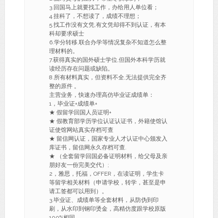
3.回国马上就要找工作，办给用人单位看；
4.挂科了，不想读了，成绩不理想；
5.找工作没有文凭,有文凭却得不到认证，有本
科却要求硕士
6.学分转移,联合办学等情况复杂不知道怎么整
理材料的。
7.获得真实的国外硕士学位,但国外本科学历就
读经历存在问题或缺陷。
8.所有材料真实，但资料不全,无法提供完全齐
整的原件 。
主营业务，快速办理高仿毕业证成绩单：
1，毕业证+成绩单+
★ 假留学回国人员证明+
★ 假教育部学历学位认证认证书，外籍使馆认
证使馆网站真实存档可查
★ 留信网认证，国家专业人才认证中心颁发入
库证书，留信网永久存档可查.
★ （全套留学回国必备证明材料，给父母及亲
朋好友一份完美交代）;
2，雅思，托福，OFFER，在读证明，学生卡
等留学相关材料（申请学校，转学，甚至是申
请工签都可以用到）。
3.毕业证、成绩单等全套材料，从防伪到印
刷，从水印到钢印烫金，高精仿度跟学校原版
100%相同。