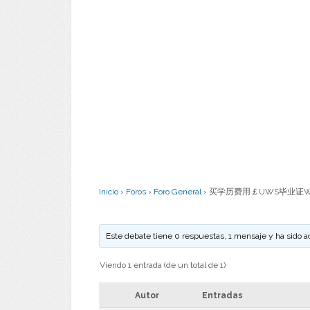
Inicio
›
Foros
›
Foro General
›
买学历费用￡UWS毕业证W/
Este debate tiene 0 respuestas, 1 mensaje y ha sido a
Viendo 1 entrada (de un total de 1)
Autor
Entradas