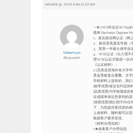
octubre 31, 2022 a las 11:22 pm
☜❦UWS毕业证W/Q19
绩单 Bachelor Degre
1、真实留信网认证（网
2、购买英美真实学籍（
3、英美一年硕士保毕业
Sidaamyas
4、WSE认证（出入境
Bloqueado
理WSE认证才能进一步
《认证材料》：
1:1完美还原海外各大学
烫金烫银复合重叠。文字
学校材料上该有的，我们
[效率优势]保证在约定
[品质优势]与学校颁发的
证成绩单保证您拿到的是
[保密优势]我们绝不向
下，为您提供更优质的体
上述材料，随时都可以安
根据客户要求安排。
《材料办理流程》
1★收集客户办理信息;