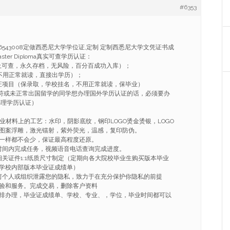
#6353
86543008定做西悉尼大学学位证,定制 定制西悉尼大学文凭证书成
e Master Diploma真实可查学历认证：
上可查，永久存档，无风险，百分百成功入库）；
不用正常就读，直接出学历）；
证项目（保录取，学校挂名，不用正常就读，保毕业）
不符或未正常出国留学的同学想办理国外学历认证的话，必须要办
办理学历认证）
毕业材料上的工艺：水印，阴影底纹，钢印LOGO烫金烫银，LOGO
图案浮雕，激光镭射，紫外荧光，温感，复印防伪。
一样都不会少，保证最高程度还原。
的时间内完成任务，视频语音电话查询完成进度。
相关证件1:1纸质尺寸制定（定期向各大院校毕业生购买版本毕业
学校内部版本毕业证成绩单）
任何个人或组织泄露您的隐私，致力于在充分保护你隐私的前提
验和服务。完成交易，删除客户资料
排办理，毕业证成绩单、学校、专业、，学位，毕业时间都可以