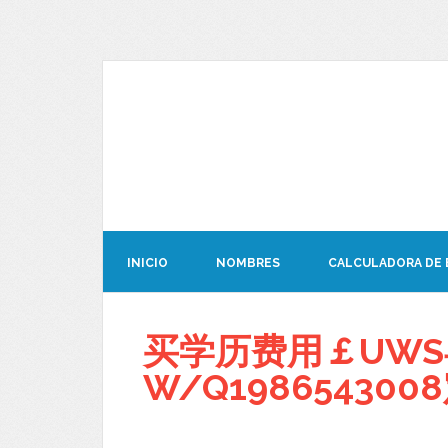
INICIO
NOMBRES
CALCULADORA DE
买学历费用￡UW
W/Q1986543