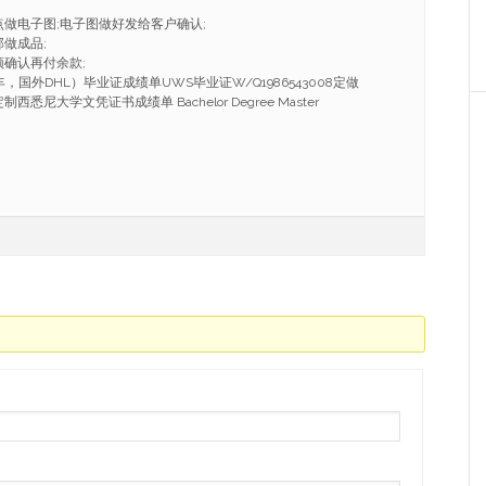
点做电子图;电子图做好发给客户确认;
做成品;
频确认再付余款;
国外DHL）毕业证成绩单UWS毕业证W/Q1986543008定做
悉尼大学文凭证书成绩单 Bachelor Degree Master