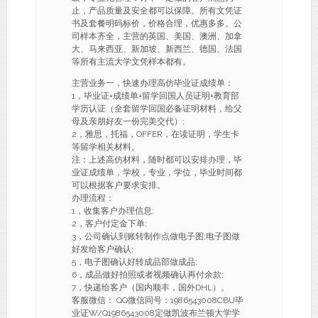
止，产品质量及安全都可以保障。所有文凭证
书及套餐明码标价，价格合理，优惠多多。公
司样本齐全，主营的英国、美国、澳洲、加拿
大、马来西亚、新加坡、新西兰、德国、法国
等所有主流大学文凭样本都有。
主营业务一，快速办理高仿毕业证成绩单：
1，毕业证+成绩单+留学回国人员证明+教育部
学历认证（全套留学回国必备证明材料，给父
母及亲朋好友一份完美交代）;
2，雅思，托福，OFFER，在读证明，学生卡
等留学相关材料。
注：上述高仿材料，随时都可以安排办理，毕
业证成绩单，学校，专业，学位，毕业时间都
可以根据客户要求安排。
办理流程：
1，收集客户办理信息;
2，客户付定金下单;
3，公司确认到账转制作点做电子图;电子图做
好发给客户确认;
5，电子图确认好转成品部做成品;
6，成品做好拍照或者视频确认再付余款;
7，快递给客户（国内顺丰，国外DHL）。
客服微信： QQ微信同号：1986543008CBU毕
业证W/Q1986543008定做凯波布兰顿大学学