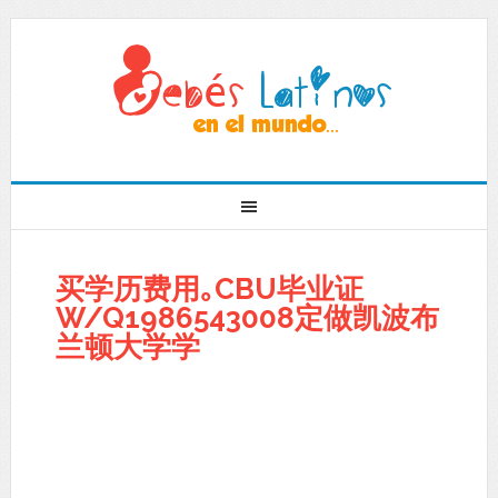
买学历费用｡CBU毕业证
W/Q1986543008定做凯波布
兰顿大学学