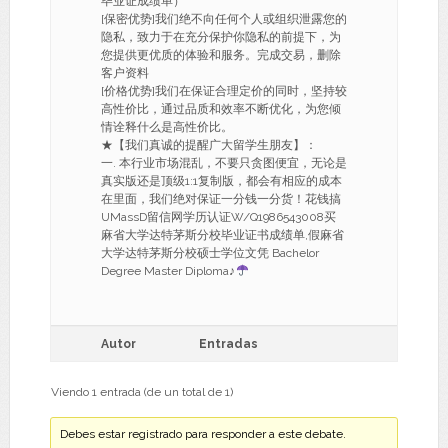
毕业证成绩单）
[保密优势]我们绝不向任何个人或组织泄露您的
隐私，致力于在充分保护你隐私的前提下，为
您提供更优质的体验和服务。完成交易，删除
客户资料
[价格优势]我们在保证合理定价的同时，坚持较
高性价比，通过品质和效率不断优化，为您倾
情诠释什么是高性价比。
★【我们真诚的提醒广大留学生朋友】：
一. 本行业市场混乱，不要只贪图便宜，无论是
真实版还是顶级1:1复制版，都会有相应的成本
在里面，我们绝对保证一分钱一分货！花钱搞
UMassD留信网学历认证W/Q1986543008买
麻省大学达特茅斯分校毕业证书成绩单,假麻省
大学达特茅斯分校硕士学位文凭 Bachelor
Degree Master Diploma♪
Autor
Entradas
Viendo 1 entrada (de un total de 1)
Debes estar registrado para responder a este debate.