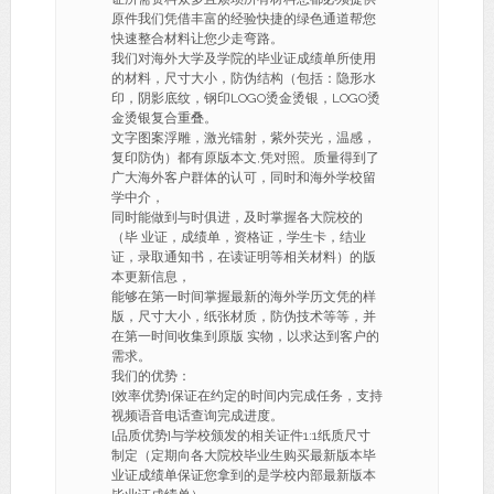
原件我们凭借丰富的经验快捷的绿色通道帮您
快速整合材料让您少走弯路。
我们对海外大学及学院的毕业证成绩单所使用
的材料，尺寸大小，防伪结构（包括：隐形水
印，阴影底纹，钢印LOGO烫金烫银，LOGO烫
金烫银复合重叠。
文字图案浮雕，激光镭射，紫外荧光，温感，
复印防伪）都有原版本文,凭对照。质量得到了
广大海外客户群体的认可，同时和海外学校留
学中介，
同时能做到与时俱进，及时掌握各大院校的
（毕 业证，成绩单，资格证，学生卡，结业
证，录取通知书，在读证明等相关材料）的版
本更新信息，
能够在第一时间掌握最新的海外学历文凭的样
版，尺寸大小，纸张材质，防伪技术等等，并
在第一时间收集到原版 实物，以求达到客户的
需求。
我们的优势：
[效率优势]保证在约定的时间内完成任务，支持
视频语音电话查询完成进度。
[品质优势]与学校颁发的相关证件1:1纸质尺寸
制定（定期向各大院校毕业生购买最新版本毕
业证成绩单保证您拿到的是学校内部最新版本