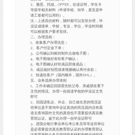
2、雅思、托福，OFFER，在读证明，学生卡
等留学相关材料（申请学校、转学，甚至是申
请工签都可以用到）。
注：上述高仿材料，随时都可以安排办理，毕
业证成绩单，学校，专业，学位，毕业时间都
可以根据客户要求安排。
二、办理流程：
1、收集客户办理信息；
2、客户付定金下单；
3、公司确认到账转制作点做电子图；
4、电子图做好发给客户确认；
5、电子图确认好转成品部做成品；
6、成品做好拍照或者视频确认再付余款；
7、快递给客户（国内顺丰，国外DHL）。
五、业务选择办理准则
1、工作未确定回国需先给父母、亲戚朋友看下
文凭的情况。办理一份就读学校的毕业证文凭
即可
2、回国进私企、外企、自己做生意的情况这
些单位是不查询毕业证真伪的而且国内没有渠
道去查询国外文凭的真假也不需要提供真实教
育部认证。鉴于此办理一份毕业证即可
3、进国企银行事业单位考公务员等等这些单位
是必需要提供真实教育部认证的办理教育部认
证所需资料众多且烦琐所有材料您都必须提供