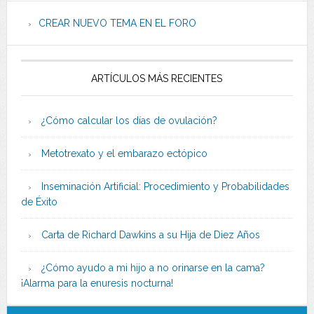
CREAR NUEVO TEMA EN EL FORO
ARTÍCULOS MÁS RECIENTES
¿Cómo calcular los días de ovulación?
Metotrexato y el embarazo ectópico
Inseminación Artificial: Procedimiento y Probabilidades
de Éxito
Carta de Richard Dawkins a su Hija de Diez Años
¿Cómo ayudo a mi hijo a no orinarse en la cama?
¡Alarma para la enuresis nocturna!