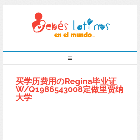
买学历费用のRegina毕业证
W/Q1986543008定做里贾纳
大学