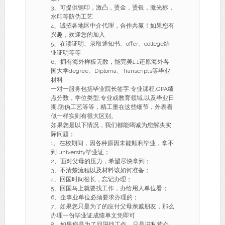
3、可提供钢印，激凸，烫金，烫银，激光标，
水印等防伪工艺
4、诚招各地区中介代理，合作共赢！如果您有
兴趣，欢迎您的加入
5、在读证明、录取通知书、offer、college结
业证明等等
6、拥有海外样板无数，能完美1:1还原海外各
国大学degree、Diploma、Transcripts等毕业
材料
一对一服务包括毕业院长签字,专业课程,GPA绩
点分数，学位类型,专业或教育领域,以及毕业日
期.防伪工艺等等，精工重在这些细节，外表看
似一样实则有很大区别。
如果您是以下情况，我们都能竭诚为您解决实
际问题；
1、在校期间，因各种原因未能顺利毕业，拿不
到 university毕业证；
2、面对父母的压力，希望尽快拿到；
3、不清楚流程以及材料该如何准备；
4、回国时间很长，忘记办理；
5、回国马上就要找工作，办给用人单位看；
6、企事业单位必须要求办理的；
7、如果您只是为了的应付父母亲戚朋友，那么
办理一份毕业证成绩单文凭即可
8、如果您是为了回国找工作，只是进私营企