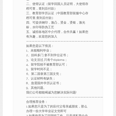
二、使馆认证（留学回国人员证明，大使馆存
档可查，查到后付款）
三、教育部学历认证（中国教育部留服中心存
档可查,查到后付款）
四、可提供钢印，激凸，烫金，烫银，激光
标，水印等防伪工艺
五、诚招各地区中介代理，合作共赢！如果您
有兴趣，欢迎您的加入
———————————————————————————-
如果您是以下情况：
1、未能顺利毕业；
2、挂科多门,拿不到学位证书；
3、论文没过,只有个diploma；
4、留学院校不被教育部认可；
5、留学时间不足；
6、第二国拿第三国文凭；
7、认证材料有缺失；
8、急需国外学历认证书；
9、其他问题。
我们公司都能竭诚为您解决实际问题!
———————————————————————————-
合理推荐业务：
1.如果您只是为了的应付父母亲戚朋友，那么
办理一份大学毕业证文凭即可
2.如果您是为了回国找工作，只是进私营企业