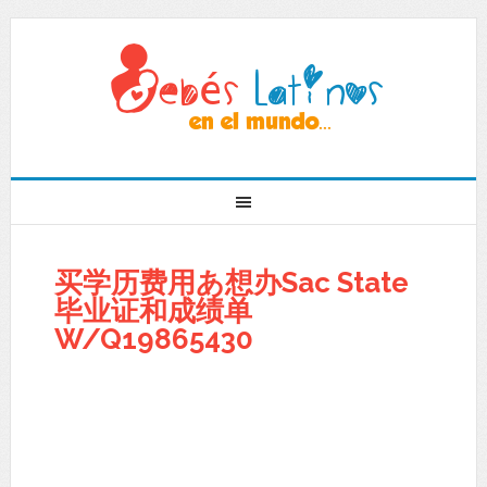
买学历费用あ想办Sac State
毕业证和成绩单
W/Q19865430