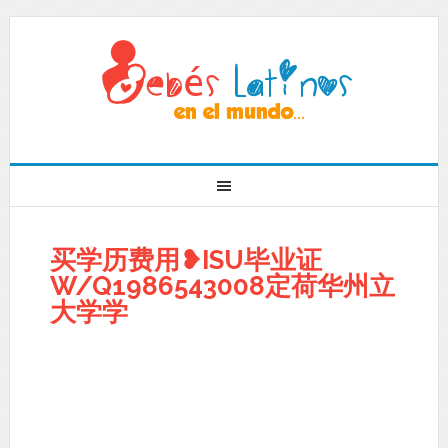
买学历费用❥ISU毕业证
W/Q1986543008定荷华州立
大学学