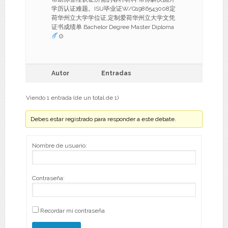
学历认证难题。ISU毕业证W/Q1986543008定
荷华州立大学学位证,定制爱荷华州立大学文凭
证书成绩单 Bachelor Degree Master Diploma
⊙
Autor
Entradas
Viendo 1 entrada (de un total de 1)
Debes estar registrado para responder a este debate.
Nombre de usuario:
Contraseña:
Recordar mi contraseña