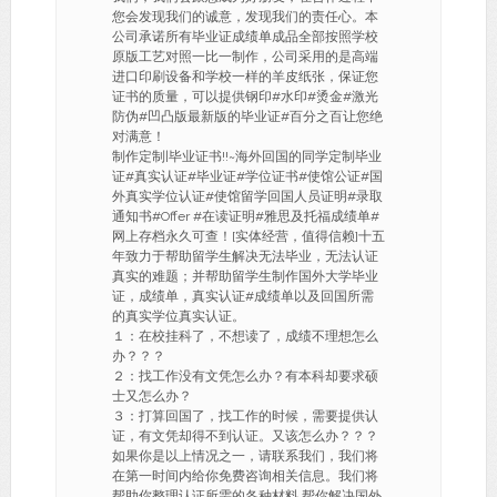
您会发现我们的诚意，发现我们的责任心。本
公司承诺所有毕业证成绩单成品全部按照学校
原版工艺对照一比一制作，公司采用的是高端
进口印刷设备和学校一样的羊皮纸张，保证您
证书的质量，可以提供钢印#水印#烫金#激光
防伪#凹凸版最新版的毕业证#百分之百让您绝
对满意！
制作定制|毕业证书!!~海外回国的同学定制毕业
证#真实认证#毕业证#学位证书#使馆公证#国
外真实学位认证#使馆留学回国人员证明#录取
通知书#Offer #在读证明#雅思及托福成绩单#
网上存档永久可查！[实体经营，值得信赖]十五
年致力于帮助留学生解决无法毕业，无法认证
真实的难题；并帮助留学生制作国外大学毕业
证，成绩单，真实认证#成绩单以及回国所需
的真实学位真实认证。
１：在校挂科了，不想读了，成绩不理想怎么
办？？？
２：找工作没有文凭怎么办？有本科却要求硕
士又怎么办？
３：打算回国了，找工作的时候，需要提供认
证，有文凭却得不到认证。又该怎么办？？？
如果你是以上情况之一，请联系我们，我们将
在第一时间内给你免费咨询相关信息。我们将
帮助你整理认证所需的各种材料.帮你解决国外