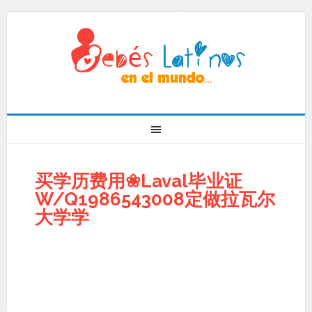
买学历费用❀Laval毕业证
W/Q1986543008定做拉瓦尔
大学学