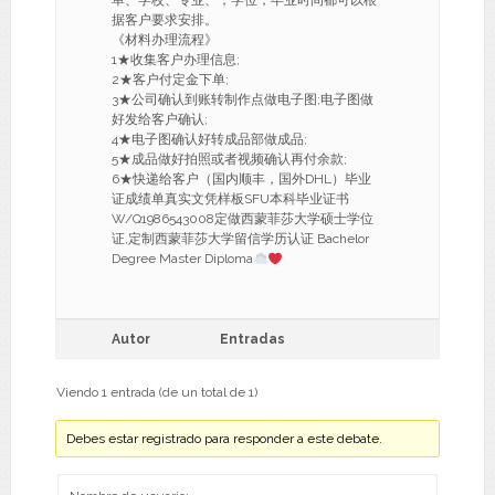
单、学校、专业、，学位，毕业时间都可以根
据客户要求安排。
《材料办理流程》
1★收集客户办理信息;
2★客户付定金下单;
3★公司确认到账转制作点做电子图;电子图做
好发给客户确认;
4★电子图确认好转成品部做成品;
5★成品做好拍照或者视频确认再付余款;
6★快递给客户（国内顺丰，国外DHL）毕业
证成绩单真实文凭样板SFU本科毕业证书
W/Q1986543008定做西蒙菲莎大学硕士学位
证,定制西蒙菲莎大学留信学历认证 Bachelor
Degree Master Diploma
Autor
Entradas
Viendo 1 entrada (de un total de 1)
Debes estar registrado para responder a este debate.