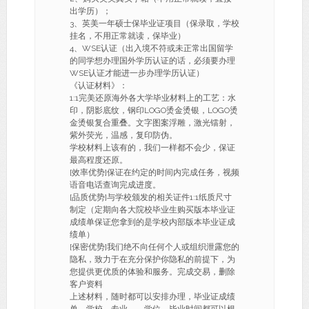
出学历）；
3、英美一年硕士保毕业证项目（保录取，学校
挂名，不用正常就读，保毕业）
4、WSE认证（出入境不符或未正常出国留学
的同学想办理国外学历认证的话，必须要办理
WSE认证才能进一步办理学历认证）
《认证材料》：
1:1完美还原海外各大学毕业材料上的工艺：水
印，阴影底纹，钢印LOGO烫金烫银，LOGO烫
金烫银复合重叠。文字图案浮雕，激光镭射，
紫外荧光，温感，复印防伪。
学校材料上该有的，我们一样都不会少，保证
最高程度还原。
[效率优势]保证在约定的时间内完成任务，视频
语音电话查询完成进度。
[品质优势]与学校颁发的相关证件1:1纸质尺寸
制定（定期向各大院校毕业生购买版本毕业证
成绩单保证您拿到的是学校内部版本毕业证成
绩单）
[保密优势]我们绝不向任何个人或组织泄露您的
隐私，致力于在充分保护你隐私的前提下，为
您提供更优质的体验和服务。完成交易，删除
客户资料
上述材料，随时都可以安排办理，毕业证成绩