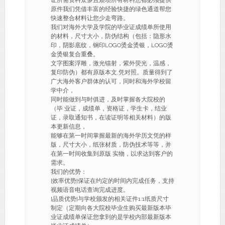
证所需资料众多且烦琐所有材料您都必须提供
原件我们凭借丰富的经验快捷的绿色通道帮您
快速整合材料让您少走弯路。
我们对海外大学及学院的毕业证成绩单所使用
的材料，尺寸大小，防伪结构（包括：隐形水
印，阴影底纹，钢印LOGO烫金烫银，LOGO烫
金烫银复合重叠。
文字图案浮雕，激光镭射，紫外荧光，温感，
复印防伪）都有原版本文,凭对照。质量得到了
广大海外客户群体的认可，同时和海外学校留
学中介，
同时能做到与时俱进，及时掌握各大院校的
（毕 业证，成绩单，资格证，学生卡，结业
证，录取通知书，在读证明等相关材料）的版
本更新信息，
能够在第一时间掌握最新的海外学历文凭的样
版，尺寸大小，纸张材质，防伪技术等等，并
在第一时间收集到原版 实物，以求达到客户的
需求。
我们的优势：
[效率优势]保证在约定的时间内完成任务，支持
视频语音电话查询完成进度。
[品质优势]与学校颁发的相关证件1:1纸质尺寸
制定（定期向各大院校毕业生购买最新版本毕
业证成绩单保证您拿到的是学校内部最新版本