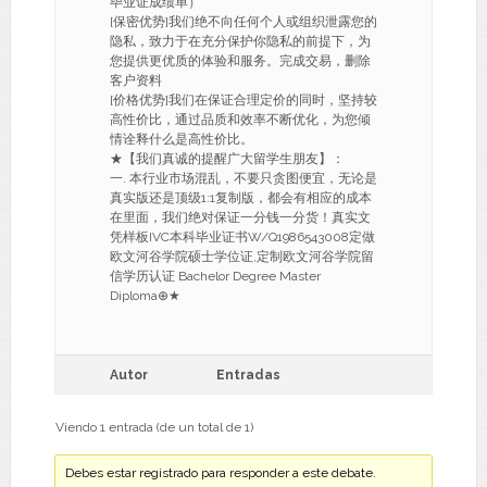
毕业证成绩单）
[保密优势]我们绝不向任何个人或组织泄露您的
隐私，致力于在充分保护你隐私的前提下，为
您提供更优质的体验和服务。完成交易，删除
客户资料
[价格优势]我们在保证合理定价的同时，坚持较
高性价比，通过品质和效率不断优化，为您倾
情诠释什么是高性价比。
★【我们真诚的提醒广大留学生朋友】：
一. 本行业市场混乱，不要只贪图便宜，无论是
真实版还是顶级1:1复制版，都会有相应的成本
在里面，我们绝对保证一分钱一分货！真实文
凭样板IVC本科毕业证书W/Q1986543008定做
欧文河谷学院硕士学位证,定制欧文河谷学院留
信学历认证 Bachelor Degree Master
Diploma⊕★
Autor
Entradas
Viendo 1 entrada (de un total de 1)
Debes estar registrado para responder a este debate.