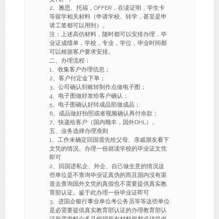
2、雅思、托福，OFFER，在读证明，学生卡
等留学相关材料（申请学校、转学，甚至是申
请工签都可以用到）。
注：上述高仿材料，随时都可以安排办理，毕
业证成绩单，学校，专业，学位，毕业时间都
可以根据客户要求安排。
二、办理流程：
1、收集客户办理信息；
2、客户付定金下单；
3、公司确认到账转制作点做电子图；
4、电子图做好发给客户确认；
5、电子图确认好转成品部做成品；
6、成品做好拍照或者视频确认再付余款；
7、快递给客户（国内顺丰，国外DHL）。
五、业务选择办理准则
1、工作未确定回国需先给父母、亲戚朋友看下
文凭的情况。办理一份就读学校的毕业证文凭
即可
2、回国进私企、外企、自己做生意的情况这
些单位是不查询毕业证真伪的而且国内没有渠
道去查询国外文凭的真假也不需要提供真实教
育部认证。鉴于此办理一份毕业证即可
3、进国企银行事业单位考公务员等等这些单位
是必需要提供真实教育部认证的办理教育部认